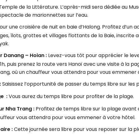
 Temple de la Littérature. L’après-midi sera dédiée au Mu
spectacle de marionnettes sur l’eau.
our une croisière de nuit en baie d’Halong. Profitez d’un a
ges, îlots, grottes et villages flottants de la Baie, inscri
yak.
ur Danang – Hoian :
Levez-vous tôt pour apprécier le lever
1h, puis prenez la route vers Hanoï avec une visite à la p
nang, où un chauffeur vous attendra pour vous emmener à
:
Saisissez l’opportunité de passer du temps libre sur les 
ge :
Vous aurez du temps libre pour profiter de la plage.
ur Nha Trang :
Profitez de temps libre sur la plage avant 
auffeur vous attendra pour vous emmener à votre hôtel.
aire :
Cette journée sera libre pour vous reposer sur la pl