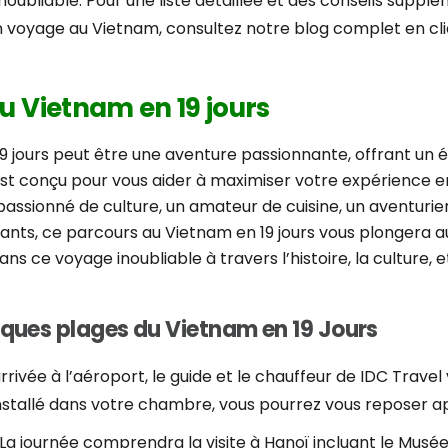
oubliable. Pour une liste détaillée et des conseils supplém
n voyage au Vietnam, consultez notre blog complet en cli
au Vietnam en 19 jours
9 jours peut être une aventure passionnante, offrant un é
st conçu pour vous aider à maximiser votre expérience e
passionné de culture, un amateur de cuisine, un aventuri
ts, ce parcours au Vietnam en 19 jours vous plongera au 
ns ce voyage inoubliable à travers l’histoire, la culture, 
fiques plages du Vietnam en 19 Jours
rrivée à l’aéroport, le guide et le chauffeur de IDC Travel
 installé dans votre chambre, vous pourrez vous reposer a
La journée comprendra la visite à Hanoï incluant le Musée 