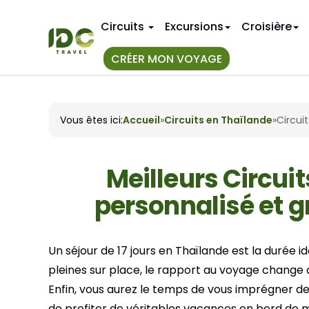
Circuits
Excursions
Croisière
CRÉER MON VOYAGE
TOUS NOS
IDÉES D'IT
Vous êtes ici:
Accueil
»
Circuits en Thaïlande
»
Circuit
Circuit au
Premier v
Au Vietnam
Séjour de 
11 jours au
Au Myanmar
Circuits a
14 jours a
Meilleurs Circuit
Au Laos
18 jours a
personnalisé et g
CIRCUITS
Hue
3 semaine
Janvier
Nha Trang
VIETNAM 
Avril
Un séjour de 17 jours en Thaïlande est la durée
Juillet
Hanoi
pleines sur place, le rapport au voyage change d
Bangkok
Octobre
Mai Chau
Enfin, vous aurez le temps de vous imprégner d
Phuket
Sapa
de profiter de véritables vacances en bord de m