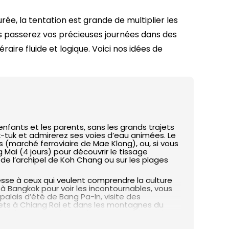
Danang
9 jours
urée, la tentation est grande de multiplier les
Ho Chi Minh-Ville
ous passerez vos précieuses journées dans des
12 jours
Delta du Mékong
raire fluide et logique. Voici nos idées de
15 jours
Chau Doc
18 jours
Mui Ne Phan Thiet
Phu Quoc
enfants et les parents, sans les grands trajets
uk-tuk et admirerez ses voies d’eau animées. Le
s (marché ferroviaire de Mae Klong), ou, si vous
ai (4 jours) pour découvrir le tissage
de l’archipel de Koh Chang ou sur les plages
sse à ceux qui veulent comprendre la culture
à Bangkok pour voir les incontournables, vous
palais d’été de Bang Pa-In, visite des
plets à Chiang Rai et dans les montagnes du
’esthète se conclut en douceur par 3 jours de