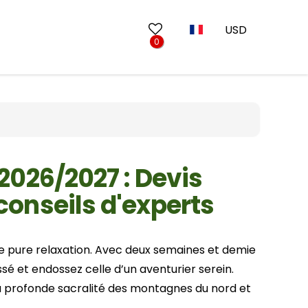
USD
0
Séjours balnéaires
10 jours au Vietnam
Circuits au Sud
13 jours au Vietnam
 Mai
Circuits au départ de Phuket
17 jours au Vietnam
 2026/2027 : Devis
20 jours au Vietnam
conseils d'experts
Mars
Juin
de pure relaxation. Avec deux semaines et demie
Septembre
Ninh Binh
sé et endossez celle d’un aventurier serein.
Décembre
Lao Cai
a profonde sacralité des montagnes du nord et
Bac Ninh