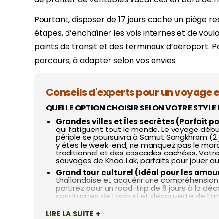
CIRCUITS
Siem Reap
Phu Tho
7 jours
Pourtant, disposer de 17 jours cache un piège redo
Hue
Vientiane
étapes, d’enchaîner les vols internes et de voul
10 jours
Cu Chi
points de transit et des terminaux d’aéroport. Pou
13 jours
Can Tho
parcours, à adapter selon vos envies.
16 jours
Cat Tien
19 jours
Nha Trang
Conseils d'experts pour un voyage e
QUELLE OPTION CHOISIR SELON VOTRE STYLE
Grandes villes et Îles secrètes (Parfait po
qui fatiguent tout le monde. Le voyage début
périple se poursuivra à Samut Songkhram (2 jo
y êtes le week-end, ne manquez pas le march
traditionnel et des cascades cachées. Votre
sauvages de Khao Lak, parfaits pour jouer au
Grand tour culturel (Idéal pour les amour
thaïlandaise et acquérir une compréhension p
partirez pour un road-trip de 6 jours à la dé
sanctuaires de Lopburi et découverte de l’ar
Triangle d’Or pour découvrir l’effervescence
calme absolu au bord de l’eau dans le villag
LIRE LA SUITE +