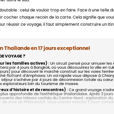
 THAÏLANDE PAR DURÉE
Yangon
Cuc Phuong
8 jours
utable : celui de vouloir trop en faire. Face à une telle d
Hoi An
Luang Prabang
oir cocher chaque recoin de la carte. Cela signifie que v
11 jours
Da Lat
r réussir ce voyage, il faut simplement construire un itiné
14 jours
Marché flottant Cai Rang
17 jours
Dien Bien Phu
20 jours et plus
Phong Nha Ke Bang
n Thaïlande en 17 jours exceptionnel
 DE VOYAGE ?
ur les familles actives)
: Un circuit pensé pour amuser les 
era par 4 jours à Bangkok, où vous découvrirez la ville en t
urs) pour découvrir le marché construit sur les voies ferrée
é flottant d’Amphawa. Un vol rapide vous dépose à Chiang M
 séjour s’achève par 4 jours de déconnexion totale au cœur 
x explorateurs loin du tourisme de masse.
eux d’histoire et de rencontres)
: Ce grand voyage s’adre
lus approfondie de l’esthétique thaïlandaise. Après 3 jours 
couverte des trésors cachés du Centre-Nord : exploration du 
t de vivre de Phitsanulok. Vous passez ensuite 5 jours com
 artistique locale (Maison Noire, Temple Blanc). Ce voyage d
e de pêcheurs de Pranburi.