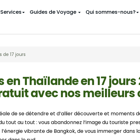
Services
Guides de Voyage
Qui sommes-nous?
 CIRCUITS THAÏLANDE
INÉRAIRES
s de 17 jours
thentique
oyage au Vietnam
Vacances en famille
9 jours au Vietnam
Au Cambodge
Golf
 Vietnam
Circuits au Nord
12 jours au Vietnam
En Thaïlande
u départ de Bangkok
u Vietnam
Circuits au départ de Chiang
16 jours au Vietnam
s en Thaïlande en 17 jours
Hanoï
u Vietnam
19 jours au Vietnam
ratuit avec nos meilleurs 
 THAÏLANDE PAR MOIS
Danang
s au Vietnam
Février
Ho Chi Minh Ville
GUIDE DE VOYAGE
Mai
(Saïgon)
 idéale de se détendre et d’allier découverte et moments 
Août
Baie d'Halong
u tout au tout : vous abandonnez l’image du touriste pres
Chiang Mai
Novembre
Ha Giang
e l’énergie vibrante de Bangkok, de vous immerger dans l
Phnom Penh
Ba Be
er dans le sud.