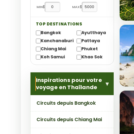
$
$
MIN
MAX
TOP DESTINATIONS
Bangkok
Ayutthaya
Kanchanaburi
Pattaya
Chiang Mai
Phuket
Koh Samui
Khao Sok
Inspirations pour votre
voyage en Thaïlande
Circuits depuis Bangkok
Circuits depuis Chiang Mai