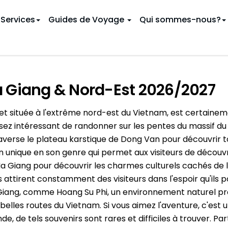
Services
Guides de Voyage
Qui sommes-nous?
 CIRCUITS VIETNAM
INÉRAIRES
a Giang & Nord-Est 2026/2027
cuits
oyage au Vietnam
Incontournables du Vietnam
9 jours au Vietnam
Au Cambodge
uthentiques
 Vietnam
Séjour Bien-être et Détente
12 jours au Vietnam
 et située à l'extrême nord-est du Vietnam, est certainem
En Thaïlande
 luxe
u Vietnam
Voyage de noces
16 jours au Vietnam
ssez intéressant de randonner sur les pentes du massif d
Hanoï
raverse le plateau karstique de Dong Van pour découvrir to
ord Vietnam
u Vietnam
Circuits Centre Vietnam
19 jours au Vietnam
n unique en son genre qui permet aux visiteurs de découv
Danang
u départ d'Hanoi
s au Vietnam
Circuits au départ de Danan
 Ha Giang pour découvrir les charmes culturels cachés de 
u départ de Phu Quoc
Ho Chi Minh Ville
GUIDE DE VOYAGE
ls attirent constamment des visiteurs dans l'espoir qu'ils
(Saïgon)
 VIETNAM PAR MOIS
Ha Giang, comme Hoang Su Phi, un environnement naturel pr
Baie d'Halong
Chiang Mai
 belles routes du Vietnam. Si vous aimez l'aventure, c'est 
Février
Ha Giang
e, de tels souvenirs sont rares et difficiles à trouver. 
Phnom Penh
Mai
Ba Be