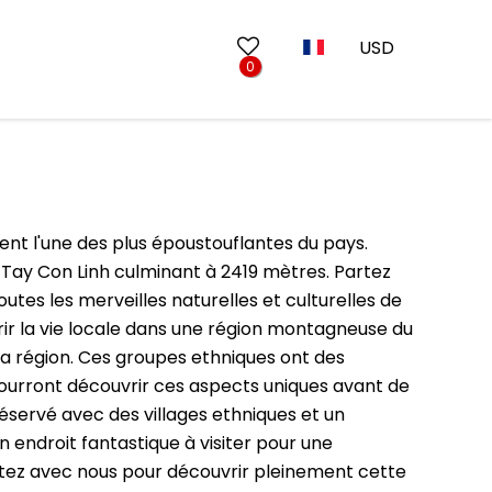
USD
0
Circuits en famille
10 jours au Vietnam
Circuit de Golf
13 jours au Vietnam
ent l'une des plus époustouflantes du pays.
Séjours balnéaires
17 jours au Vietnam
u Tay Con Linh culminant à 2419 mètres. Partez
utes les merveilles naturelles et culturelles de
Circuits Sud Vietnam
20 jours au Vietnam
rir la vie locale dans une région montagneuse du
g
Circuits au départ d'Ho Chi Minh Ville
la région. Ces groupes ethniques ont des
 pourront découvrir ces aspects uniques avant de
éservé avec des villages ethniques et un
Ninh Binh
un endroit fantastique à visiter pour une
Mars
Lao Cai
Partez avec nous pour découvrir pleinement cette
Juin
Bac Ninh