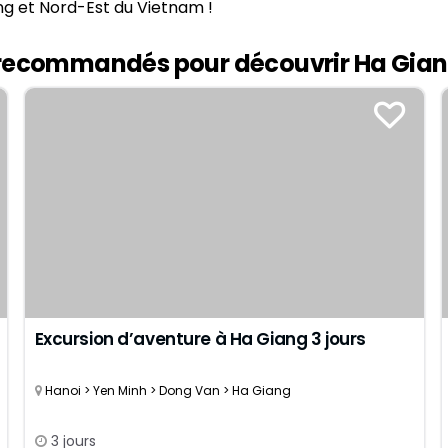
ng et Nord-Est du Vietnam !
Yangon
Août
Cuc Phuong
Novembre
Hoi An
s recommandés pour découvrir Ha Gian
Luang Prabang
Da Lat
 VIETNAM PAR DURÉE
Marché flottant Cai Rang
8 jours
Dien Bien Phu
11 jours
Phong Nha Ke Bang
14 jours
17 jours
20 jours et plus
Excursion d’aventure à Ha Giang 3 jours
Hanoi > Yen Minh > Dong Van > Ha Giang
3 jours