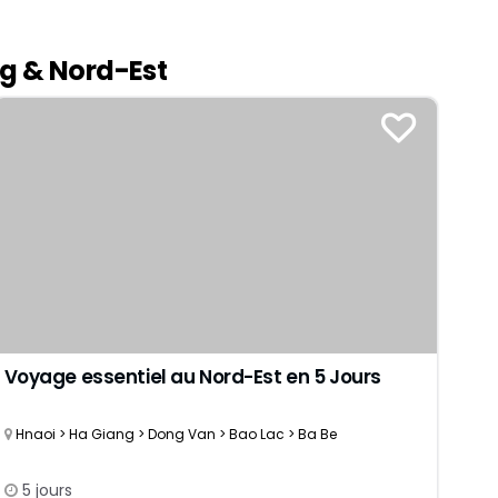
Septembre
Danang
Décembre
Ho Chi Minh-Ville
g & Nord-Est
Delta du Mékong
Chau Doc
9 jours
Mui Ne Phan Thiet
12 jours
Phu Quoc
15 jours
18 jours
Voyage essentiel au Nord-Est en 5 Jours
Hnaoi > Ha Giang > Dong Van > Bao Lac > Ba Be
5 jours