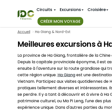
Circuits
Excursions
Croisière
CRÉER MON VOYAGE
Accueil
Ha Giang & Nord-Est
TOUS NOS
IDÉES D'IT
Meilleures excursions à H
Top 10+ Cir
Premier v
Au Vietnam
Circuits a
11 jours au
La province de Ha Giang, frontalière de la Chine
Au Myanmar
Voyage de
14 jours a
Depuis la capitale provinciale éponyme, il est a
Au Laos
ensuite à l'aventure sur la route grandiose qui t
Circuits N
18 jours a
cette région unique.
Ha Giang
est une destinatio
Hue
Circuits a
3 semaine
Vietnam. Participez aux visites quotidiennes de
Circuits a
Nha Trang
VIETNAM 
pratiques tellement diverses et intéressantes. I
CIRCUITS
se perdre. Il y a tant à découvrir et à vivre à 
Hanoi
Bangkok
patrimoine culturel, ou Ma Pi Leng, l'une des plus
Janvier
Mai Chau
expérience unique. Dans d'autres parties du mond
Phuket
Avril
Sapa