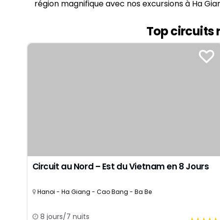
région magnifique avec nos excursions à Ha Gia
Siem Reap
Juillet
Phu Tho
Octobre
Hue
Top circuit
Vientiane
Cu Chi
CIRCUITS
Can Tho
7 jours
Cat Tien
10 jours
Nha Trang
13 jours
16 jours
19 jours
Circuit au Nord – Est du Vietnam en 8 Jours
Hanoi - Ha Giang - Cao Bang - Ba Be
8 jours/7 nuits