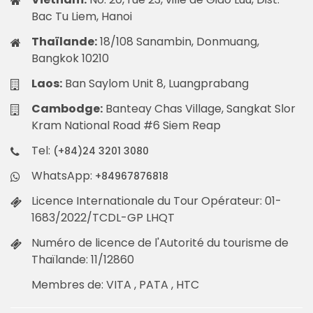
Cette retraite de bien-être au Vietnam offre une
Bac Tu Liem, Hanoi
variété d’expériences, y compris onsen, studio de
Thaïlande:
18/108 Sanambin, Donmuang,
yoga, méditation, source chaude et réflexologie. La
Bangkok 10210
source d’eau de source chaude de l’Alba Wellness
Laos:
Ban Saylom Unit 8, Luangprabang
Retreat provient des profondeurs des montagnes
Truong Son, tandis que les bains thermaux offrent
Cambodge:
Banteay Chas Village, Sangkat Slor
des expériences thérapeutiques à l’intérieur et à
Kram National Road #6 Siem Reap
l’extérieur. Alba Wellness Resort est l’une des
Tel:
(+84)24 3201 3080
retraites de bien-être au Vietnam qui est très
appréciée pour son approche créative telle que la
WhatsApp:
+84967876818
méditation en forêt, la méditation dans l’eau, la
Licence Internationale du Tour Opérateur: 01-
méditation en marchant, les cours de respiration et
1683/2022/TCDL-GP LHQT
le tai-chi.
Numéro de licence de l'Autorité du tourisme de
En outre, c’est l’une des rares retraites de bien-être
Thaïlande: 11/12860
au Vietnam qui propose une thérapie de zone
Membres de: VITA , PATA , HTC
(réflexologie). Il s’agit d’une médecine alternative
comprenant l’application de pressions avec des