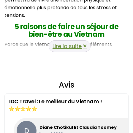
émotionnelle plus profonde de tous les stress et
tensions.
5 raisons de faire un séjour de
bien-être au Vietnam
Parce que le Vietnam réunit tous les éléments
Lire la suite
essentiels d’un séjour de bien-être réussi : des
paysages naturels variés pour se ressourcer, une
cuisine saine reconnue pour ses bienfaits, de
nombreuses activités de découverte apaisantes, des
plages tropicales propices à la détente et un
Avis
excellent rapport qualité-prix, permettant de
profiter pleinement d’une retraite bien-être sans
IDC Travel : Le meilleur du Vietnam !
compromis.
Divers paysages naturels
extraordinaires
Diane Chotikul Et Claudia Toomey
D