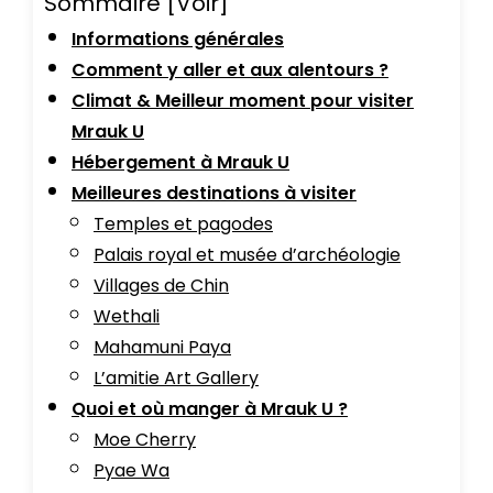
Sommaire
[Voir]
Informations générales
Comment y aller et aux alentours ?
Climat & Meilleur moment pour visiter
Mrauk U
Hébergement à Mrauk U
Meilleures destinations à visiter
Temples et pagodes
Palais royal et musée d’archéologie
Villages de Chin
Wethali
Mahamuni Paya
L’amitie Art Gallery
Quoi et où manger à Mrauk U ?
Moe Cherry
Pyae Wa