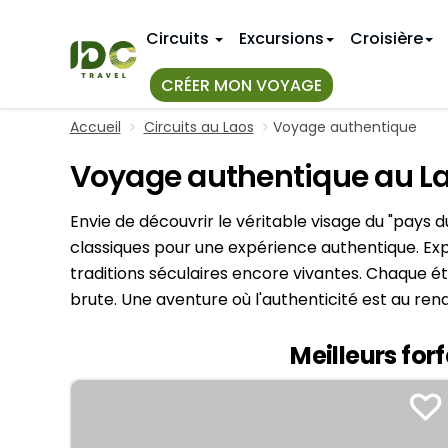
Circuits
Excursions
Croisière
CRÉER MON VOYAGE
Accueil
Circuits au Laos
Voyage authentique
TOUS NOS
IDÉES D'IT
Voyage authentique au L
Voyage en 
Premier v
Au Vietnam
Circuits a
11 jours au
Envie de découvrir le véritable visage du "pays 
Au Myanmar
14 jours a
classiques pour une expérience authentique. Expl
CIRCUITS
Au Laos
traditions séculaires encore vivantes. Chaque éta
18 jours a
Janvier
brute. Une aventure où l'authenticité est au re
Hue
3 semaine
Avril
Nha Trang
VIETNAM 
Meilleurs for
Juillet
Octobre
Hanoi
Bangkok
Mai Chau
CIRCUITS
Phuket
Sapa