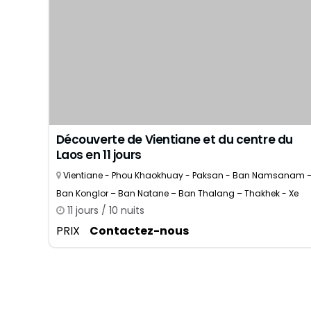
Découverte de Vientiane et du centre du
Laos en 11 jours
Vientiane - Phou Khaokhuay - Paksan - Ban Namsanam 
Ban Konglor – Ban Natane – Ban Thalang – Thakhek - Xe
11 jours / 10 nuits
Bangfai
PRIX
Contactez-nous