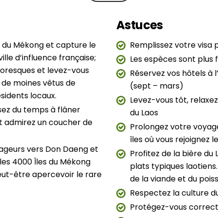
Astuces
es du Mékong et capture le
Remplissez votre visa p
ille d’influence française;
Les espèces sont plus f
toresques et levez-vous
Réservez vos hôtels à l
e de moines vêtus de
(sept – mars)
sidents locaux.
Levez-vous tôt, relaxe
sez du temps à flâner
du Laos
et admirez un coucher de
Prolongez votre voyag
îles où vous rejoignez 
yageurs vers Don Daeng et
Profitez de la bière du 
les 4000 Îles du Mékong
plats typiques laotiens
eut-être apercevoir le rare
de la viande et du pois
Respectez la culture d
Protégez-vous correct