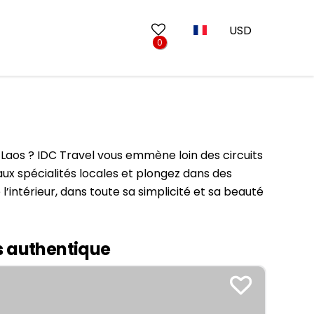
USD
0
Circuits au départ de Luang Prabang
10 jours au Vietnam
13 jours au Vietnam
u Laos ? IDC Travel vous emmène loin des circuits
17 jours au Vietnam
ux spécialités locales et plongez dans des
l’intérieur, dans toute sa simplicité et sa beauté
20 jours au Vietnam
Mars
Juin
os authentique
Septembre
Décembre
Ninh Binh
Lao Cai
Bac Ninh