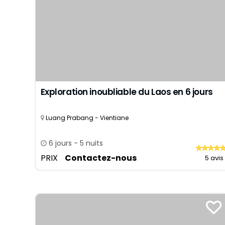
7 jours
Siem Reap
Phu Tho
10 jours
Hue
Vientiane
13 jours
Cu Chi
16 jours
Can Tho
19 jours
Cat Tien
Nha Trang
Exploration inoubliable du Laos en 6 jours
Luang Prabang - Vientiane
6 jours - 5 nuits
PRIX
Contactez-nous
5 avis