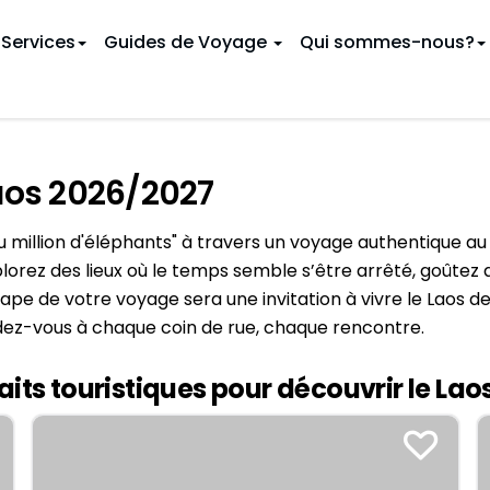
Services
Guides de Voyage
Qui sommes-nous?
 CIRCUITS LAOS
INÉRAIRES
aos 2026/2027
famille
oyage au Vietnam
Voyage authentique
9 jours au Vietnam
Au Cambodge
u départ de Vientiane
 Vietnam
12 jours au Vietnam
du million d'éléphants" à travers un voyage authentique a
En Thaïlande
u Vietnam
16 jours au Vietnam
orez des lieux où le temps semble s’être arrêté, goûtez a
 LAOS PAR MOIS
Hanoï
pe de votre voyage sera une invitation à vivre le Laos de 
u Vietnam
19 jours au Vietnam
Février
ndez-vous à chaque coin de rue, chaque rencontre.
Danang
s au Vietnam
Mai
Ho Chi Minh Ville
GUIDE DE VOYAGE
faits touristiques pour découvrir le La
Août
(Saïgon)
Novembre
Baie d'Halong
Chiang Mai
Ha Giang
 LAOS PAR DURÉE
Phnom Penh
Ba Be