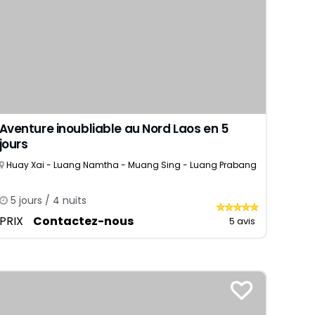
9 jours
Danang
12 jours
Ho Chi Minh-Ville
15 jours
Delta du Mékong
18 jours
Chau Doc
Mui Ne Phan Thiet
Phu Quoc
Aventure inoubliable au Nord Laos en 5
jours
Huay Xai - Luang Namtha - Muang Sing - Luang Prabang
5 jours / 4 nuits
PRIX
Contactez-nous
5 avis