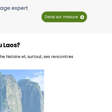
yage expert
Devis sur mesure
u Laos?
e histoire et, surtout, ses rencontres