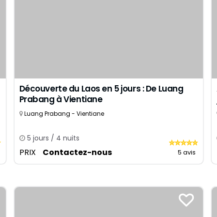
8 jours
Yangon
Cuc Phuong
11 jours
Hoi An
Luang Prabang
14 jours
Da Lat
17 jours
Marché flottant Cai Rang
20+ jours
Dien Bien Phu
Phong Nha Ke Bang
Découverte du Laos en 5 jours : De Luang
Prabang à Vientiane
Luang Prabang - Vientiane
5 jours / 4 nuits
PRIX
Contactez-nous
5 avis