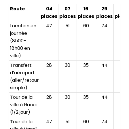
Route
04
07
16
29
35
places
places
places
places
place
Location en
47
51
60
74
82
journée
(8h00-
18h00 en
ville)
Transfert
28
30
35
44
49
d’aéroport
(aller/retour
simple)
Tour de la
28
30
35
44
49
ville à Hanoï
(1/2 jour)
Tour de la
47
51
60
74
82