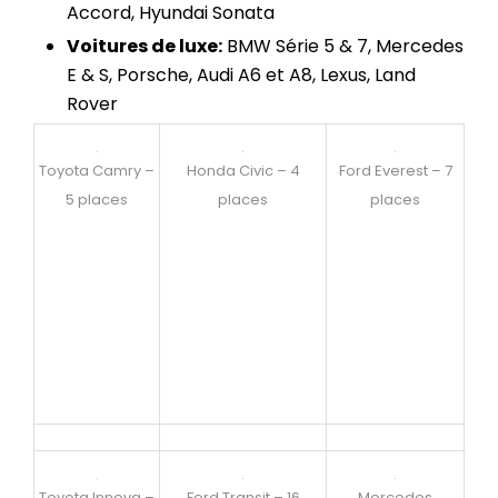
Accord, Hyundai Sonata
Voitures de luxe:
BMW Série 5 & 7, Mercedes
E & S, Porsche, Audi A6 et A8, Lexus, Land
Rover
Toyota Camry –
Honda Civic – 4
Ford Everest – 7
5 places
places
places
Toyota Innova –
Ford Transit – 16
Mercedes