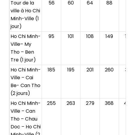
Tour de la
56
60
64
88
96
ville à
Ho Chi
Minh-Ville (1
jour)
Ho Chi Minh-
95
101
108
149
162
Ville– My
Tho – Ben
Tre (1 jour)
Ho Chi Minh-
185
195
201
260
316
Ville – Cai
Be- Can Tho
(2 jours)
Ho Chi Minh-
255
263
279
368
442
Ville – Can
Tho – Chau
Doc – Ho Chi
Minh-Ville (2