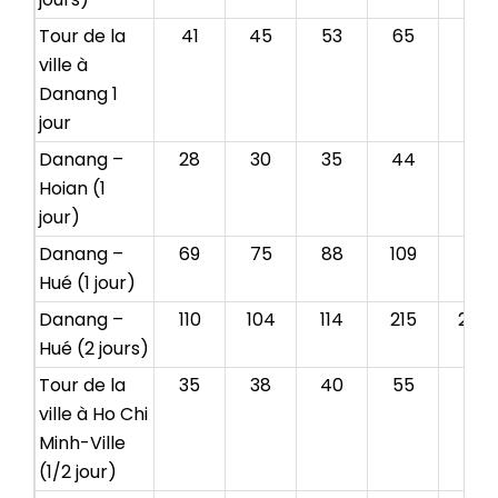
Tour de la
41
45
53
65
73
ville à
Danang 1
jour
Danang –
28
30
35
44
49
Hoian (1
jour)
Danang –
69
75
88
109
121
Hué (1 jour)
Danang –
110
104
114
215
256
Hué (2 jours)
Tour de la
35
38
40
55
60
ville à
Ho Chi
Minh-Ville
(1/2 jour)