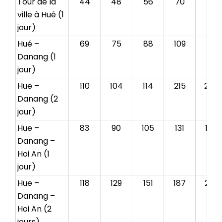
Tour de la
44
48
56
70
78
ville à Hué (1
jour)
Hué –
69
75
88
109
121
Danang (1
jour)
Hue –
110
104
114
215
256
Danang (2
jour)
Hue –
83
90
105
131
146
Danang –
Hoi An (1
jour)
Hue –
118
129
151
187
209
Danang –
Hoi An (2
jours)