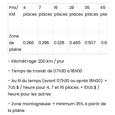
Prix/
4
7
16
29
35
45
KM
places
places
places
places
places
places
Zone
de
0.286
0.298
0.328
0.465
0.507
0.685
plaine
– Kilométrage: 200 km / jour
– Temps de travail: de 07h30 à 18h00
– Au fil du temps (avant 07h30 ou après 18h00): +
7US $ / heure pour 4, 7 et 16 places. + 10US $ /
heure pour les autres
– Zone montagneuse: + minimum 35% à partir de
la plaine