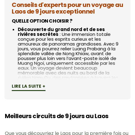
Conseils d'experts pour un voyage au
Laos de 9 jours exceptionnel
QUELLE OPTION CHOISIR ?
Découverte du grand nord et de ses
rivières secrètes
: Une immersion totale
conçue pour les esprits curieux et les
amoureux de panoramas grandioses. Avec 9
jours, vous pourrez relier Luang Prabang à la
splendide vallée de Nong Khiaw, avant de
pousser plus loin vers l’avant-poste isolé de
Muang Ngoi, uniquement accessible par les
eaux. Un voyage devient beaucoup
mémorable avec des nuits au bord de la
rivière Nam Ou, des randonnées à travers les
plantations de thé et des rencontres
LIRE LA SUITE +
poignantes avec les communautés
montagnardes.
De la capitale royale à la capitale
économiqu
e : Le circuit idéal pour une
première découverte complète, sans aucun
obstacle logistique. Vous commencez par
Meilleurs circuits de 9 jours au Laos
l’élégance coloniale et les monastères de
Luang Prabang, vous traversez les paysages
de rizières et les lagons bleus de Vang Vieng,
Que vous découvriez le Laos pour la première fois ou
pour finir votre course le long des rives