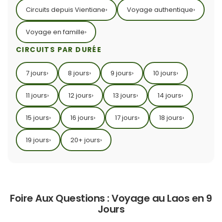
Circuits depuis Vientiane
›
Voyage authentique
›
Voyage en famille
›
CIRCUITS PAR DURÉE
7 jours
›
8 jours
›
9 jours
›
10 jours
›
11 jours
›
12 jours
›
13 jours
›
14 jours
›
15 jours
›
16 jours
›
17 jours
›
18 jours
›
19 jours
›
20+ jours
›
Foire Aux Questions : Voyage au Laos en 9
Jours