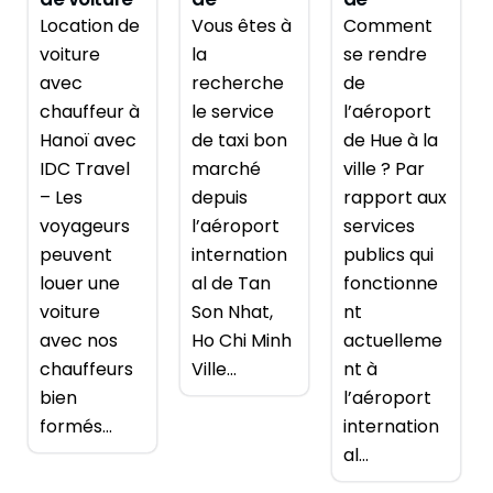
avec
l’aéroport
l’aéroport
Location de
Vous êtes à
Comment
chauffeur
de Tan Son
de Phu Bai,
voiture
la
se rendre
à Hanoï
Nhat,
Hue
avec
recherche
de
Saïgon
chauffeur à
le service
l’aéroport
Hanoï avec
de taxi bon
de Hue à la
IDC Travel
marché
ville ? Par
– Les
depuis
rapport aux
voyageurs
l’aéroport
services
peuvent
internation
publics qui
louer une
al de Tan
fonctionne
voiture
Son Nhat,
nt
avec nos
Ho Chi Minh
actuelleme
chauffeurs
Ville...
nt à
bien
l’aéroport
formés...
internation
al...