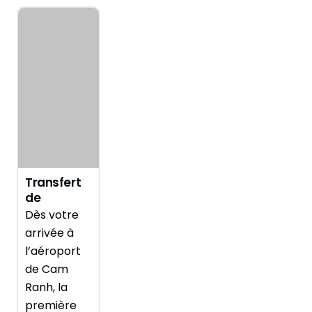
Transfert
de
l’aéroport
Dès votre
de Cam
arrivée à
Ranh, Nha
l’aéroport
Trang
de Cam
Ranh, la
première