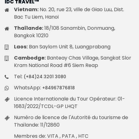
IDC TRAVEL™
Vietnam:
No. 20, rue 23, ville de Giao Luu, Dist.
Bac Tu Liem, Hanoi
Thaïlande:
18/108 Sanambin, Donmuang,
Bangkok 10210
Laos:
Ban Saylom Unit 8, Luangprabang
Cambodge:
Banteay Chas Village, Sangkat Slor
Kram National Road #6 Siem Reap
Tel:
(+84)24 3201 3080
WhatsApp:
+84967876818
Licence Internationale du Tour Opérateur: 01-
1683/2022/TCDL-GP LHQT
Numéro de licence de l'Autorité du tourisme de
Thaïlande: 11/12860
Membres de: VITA , PATA , HTC