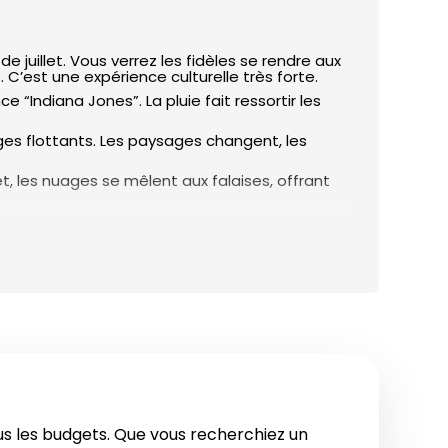
e juillet. Vous verrez les fidèles se rendre aux
C’est une expérience culturelle très forte.
Indiana Jones”. La pluie fait ressortir les
ages flottants. Les paysages changent, les
let, les nuages se mêlent aux falaises, offrant
ar les orages arrivent souvent après 16h. C’est le
très beaux hôtels à des tarifs abordables. Les
 il y a moins de monde.
t. Prenez un poncho léger et des chaussures
 essentiel.
longs, larges et clairs pour vos soirées, pour
us les budgets. Que vous recherchiez un