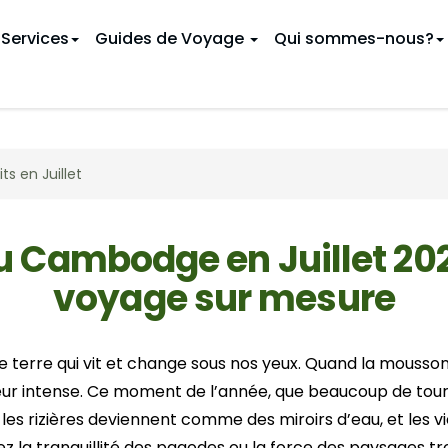
Services
Guides de Voyage
Qui sommes-nous?
 CIRCUITS CAMBODGE
INÉRAIRES
its en Juillet
uthentiques
oyage au Vietnam
Circuits en famille
9 jours au Vietnam
Au Cambodge
 luxe
 Vietnam
Séjour balnéaire
12 jours au Vietnam
En Thaïlande
u départ de Siem Reap
u Vietnam
Circuits au départ de Phnom
16 jours au Vietnam
au Cambodge en Juillet 202
Hanoï
u Vietnam
19 jours au Vietnam
voyage sur mesure
 CAMBODGE PAR MOIS
Danang
s au Vietnam
Février
Ho Chi Minh Ville
GUIDE DE VOYAGE
Mai
(Saïgon)
ne terre qui vit et change sous nos yeux. Quand la mousso
Août
Baie d'Halong
cheur intense. Ce moment de l’année, que beaucoup de tour
Chiang Mai
Novembre
Ha Giang
 les rizières deviennent comme des miroirs d’eau, et les v
Phnom Penh
Ba Be
 la tranquillité des pagodes ou la force des paysages trop