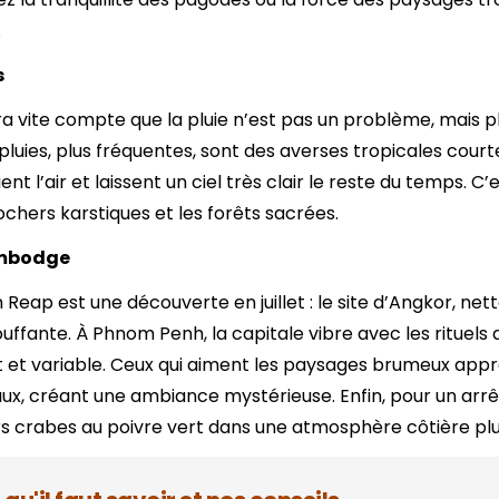
 CAMBODGE PAR DURÉE
Yangon
Cuc Phuong
.
8 jours
Hoi An
Luang Prabang
s
11 jours
Da Lat
14 jours
a vite compte que la pluie n’est pas un problème, mais plu
Marché flottant Cai Rang
17 jours
luies, plus fréquentes, sont des averses tropicales cour
Dien Bien Phu
20 jours et plus
ient l’air et laissent un ciel très clair le reste du temps. 
Phong Nha Ke Bang
chers karstiques et les forêts sacrées.
Cambodge
Reap est une découverte en juillet : le site d’Angkor, net
ouffante. À Phnom Penh, la capitale vibre avec les rituels 
ant et variable. Ceux qui aiment les paysages brumeux appr
aux, créant une ambiance mystérieuse. Enfin, pour un ar
eurs crabes au poivre vert dans une atmosphère côtière plu