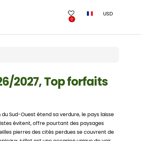
USD
0
Découverte d'Angkor
10 jours au Vietnam
Circuit de Golf
13 jours au Vietnam
 Penh
17 jours au Vietnam
6/2027, Top forfaits
20 jours au Vietnam
Mars
Juin
n du Sud-Ouest étend sa verdure, le pays laisse
Septembre
Ninh Binh
istes évitent, offre pourtant des paysages
Décembre
Lao Cai
ieilles pierres des cités perdues se couvrent de
Bac Ninh
icaux, juillet est une occasion unique de voir