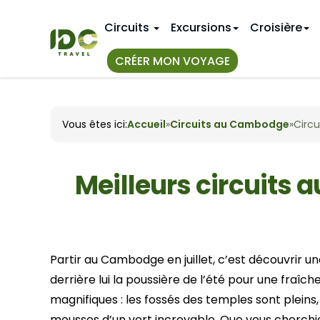
Circuits
Excursions
Croisière
CRÉER MON VOYAGE
TOUS NOS
IDÉES D'IT
Vous êtes ici:
Accueil
»
Circuits au Cambodge
»
Circu
Circuits a
Premier v
Au Vietnam
Voyage de
11 jours au
Au Myanmar
Circuits a
14 jours a
Meilleurs circuits 
Au Laos
18 jours a
CIRCUITS
Hue
3 semaine
Janvier
Nha Trang
VIETNAM 
Avril
Partir au Cambodge en juillet, c’est découvrir u
Juillet
Hanoi
derrière lui la poussière de l’été pour une fraî
Bangkok
Octobre
Mai Chau
magnifiques : les fossés des temples sont pleins,
Phuket
Sapa
mousses d’un vert incroyable. Que vous cherchiez