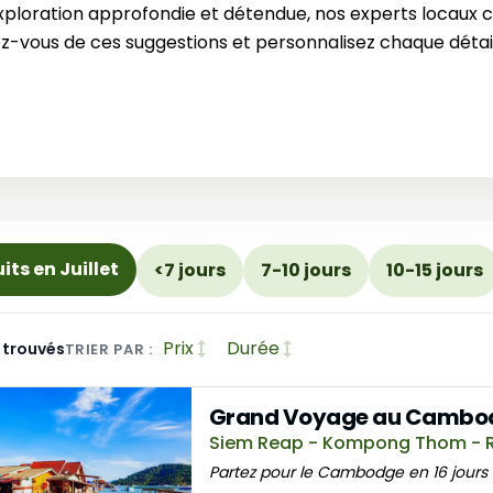
exploration approfondie et détendue, nos experts locaux c
rez-vous de ces suggestions et personnalisez chaque détai
its en Juillet
<7 jours
7-10 jours
10-15 jours
Prix
Durée
s trouvés
TRIER PAR :
Grand Voyage au Cambodg
Siem Reap - Kompong Thom - R
Partez pour le Cambodge en 16 jours 