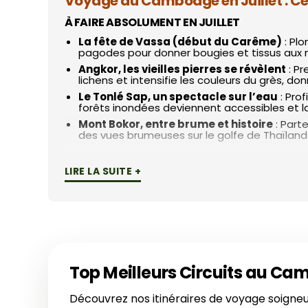
Voyage au Cambodge en Juillet : Ce q
À FAIRE ABSOLUMENT EN JUILLET
La fête de Vassa (début du Carême)
: Plo
pagodes pour donner bougies et tissus aux moi
Angkor, les vieilles pierres se révèlent
: Pr
lichens et intensifie les couleurs du grès, do
Le Tonlé Sap, un spectacle sur l’eau
: Pro
forêts inondées deviennent accessibles et la 
Mont Bokor, entre brume et histoire
: Parte
des vues brumeuses sur le golfe de Thaïland
CONSEILS DE NOS SPÉCIALISTES
LIRE LA SUITE +
Organisation et adaptation
: En juillet, il
bon moment pour se réfugier dans un café s
La basse saison, un luxe à portée de main
boutiques-hôtels offrent souvent des chambr
Une valise bien pensée
: Voyager au Cambod
qui tiennent bien (les pierres des temples p
Santé et confort
: L’humidité rend la nature
Top Meilleurs Circuits au Cam
pouvoir dîner dehors sans être dérangé.
Découvrez nos itinéraires de voyage soigneu