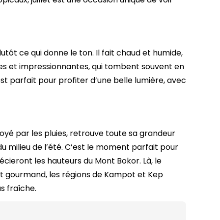
Danang
9 jours
Ho Chi Minh-Ville
12 jours
Delta du Mékong
15 jours
tôt ce qui donne le ton. Il fait chaud et humide,
Chau Doc
18 jours
tes et impressionnantes, qui tombent souvent en
Mui Ne Phan Thiet
C’est parfait pour profiter d’une belle lumière, avec
Phu Quoc
toyé par les pluies, retrouve toute sa grandeur
du milieu de l’été. C’est le moment parfait pour
écieront les hauteurs du Mont Bokor. Là, le
rêt gourmand, les régions de Kampot et Kep
s fraîche.