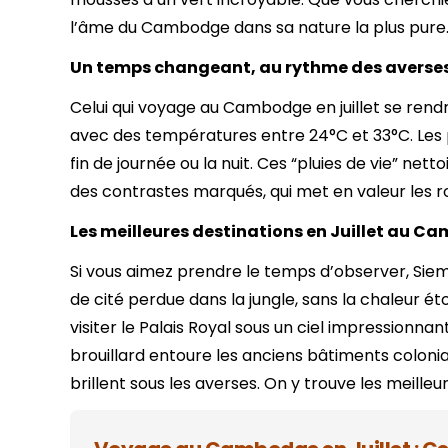
CIRCUITS
Siem Reap
Phu Tho
l’âme du Cambodge dans sa nature la plus pure
7 jours
Hue
Vientiane
Un temps changeant, au rythme des averse
10 jours
Cu Chi
13 jours
Celui qui voyage au Cambodge en juillet se rendr
Can Tho
16 jours
avec des températures entre 24°C et 33°C. Les p
Cat Tien
19 jours
fin de journée ou la nuit. Ces “pluies de vie” netto
Nha Trang
des contrastes marqués, qui met en valeur les ro
Les meilleures destinations en Juillet au 
Si vous aimez prendre le temps d’observer, Siem 
de cité perdue dans la jungle, sans la chaleur ét
visiter le Palais Royal sous un ciel impressionn
brouillard entoure les anciens bâtiments coloni
brillent sous les averses. On y trouve les meill