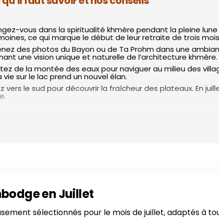
u'il faut savoir et nos conseils
ngez-vous dans la spiritualité khmère pendant la pleine lune d
nes, ce qui marque le début de leur retraite de trois mois. 
enez des photos du Bayon ou de Ta Prohm dans une ambiance “
nnant une vision unique et naturelle de l’architecture khmère.
fitez de la montée des eaux pour naviguer au milieu des vill
vie sur le lac prend un nouvel élan.
z vers le sud pour découvrir la fraîcheur des plateaux. En juil
e.
 faut être flexible. Prévoyez vos visites importantes le matin, c
ympa ou se faire masser.
: Profitez des prix de la “Saison Verte” pour dormir dans de 
es de catégorie supérieure et des attentions spéciales car
ge en juillet demande d’avoir des affaires adaptées à tou
euvent glisser). Un sac étanche pour votre appareil photo est
 plus active. Prenez un bon répulsif et mettez des vêtements 
bodge en Juillet
sement sélectionnés pour le mois de juillet, adaptés à to