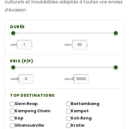
culturels et inoubliables adaptés à toutes vos envies
d’évasion.
DURÉE
MIN
j
MAX
j
PRIX (P/P)
$
$
MIN
MAX
TOP DESTINATIONS
Siem Reap
Battambang
Kampong Cham
Kampot
Kep
Koh Rong
Sihanoukville
Kratie