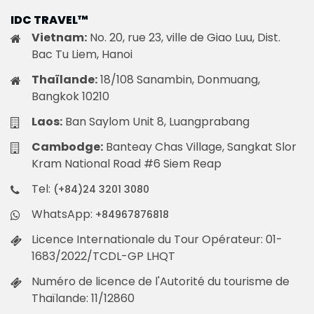
IDC TRAVEL™
Vietnam:
No. 20, rue 23, ville de Giao Luu, Dist.
Bac Tu Liem, Hanoi
Thaïlande:
18/108 Sanambin, Donmuang,
Bangkok 10210
Laos:
Ban Saylom Unit 8, Luangprabang
Cambodge:
Banteay Chas Village, Sangkat Slor
Kram National Road #6 Siem Reap
Tel:
(+84)24 3201 3080
WhatsApp:
+84967876818
Licence Internationale du Tour Opérateur: 01-
1683/2022/TCDL-GP LHQT
Numéro de licence de l'Autorité du tourisme de
Thaïlande: 11/12860