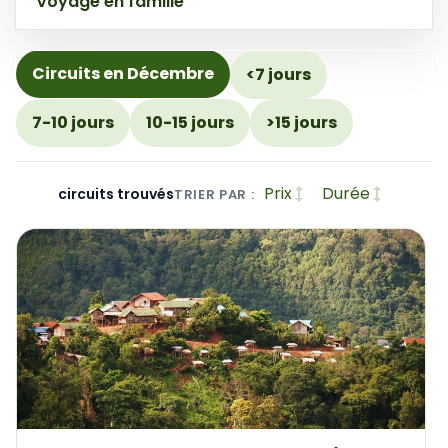
Voyage en famille
Circuits en Décembre
<7 jours
7-10 jours
10-15 jours
>15 jours
Prix
Durée
circuits trouvés
TRIER PAR :