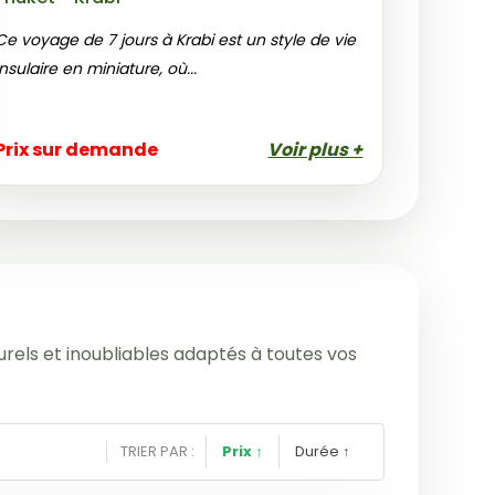
Ce voyage de 7 jours à Krabi est un style de vie
insulaire en miniature, où...
Prix sur demande
Voir plus +
urels et inoubliables adaptés à toutes vos
TRIER PAR :
Prix
↑
Durée
↑