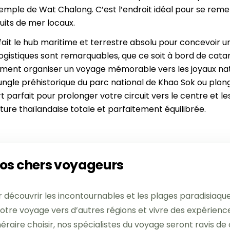
 THAÏLANDE PAR DURÉE
 temple de Wat Chalong. C’est l’endroit idéal pour se remet
Yangon
Cuc Phuong
8 jours
uits de mer locaux.
Hoi An
Luang Prabang
11 jours
it le hub maritime et terrestre absolu pour concevoir un iti
Da Lat
14 jours
logistiques sont remarquables, que ce soit à bord de cata
Marché flottant Cai Rang
17 jours
ement organiser un voyage mémorable vers les joyaux natur
Dien Bien Phu
20 jours et plus
jungle préhistorique du parc national de Khao Sok ou plong
Phong Nha Ke Bang
t parfait pour prolonger votre circuit vers le centre et
ture thaïlandaise totale et parfaitement équilibrée.
nos chers voyageurs
r découvrir les incontournables et les plages paradisiaque
otre voyage vers d’autres régions et vivre des expérienc
néraire choisir, nos spécialistes du voyage seront ravis d