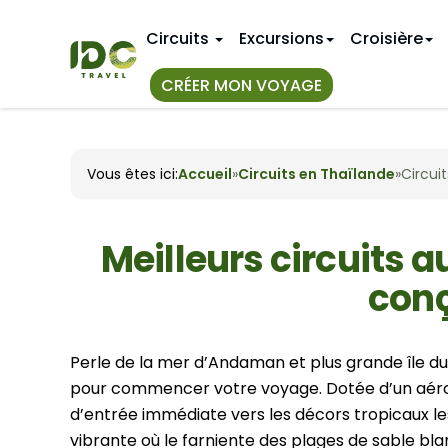
Circuits
Excursions
Croisière
CRÉER MON VOYAGE
TOUS NOS
IDÉES D'IT
Vous êtes ici:
Accueil
»
Circuits en Thaïlande
»
Circui
Circuit au
Premier v
Au Vietnam
Séjour de 
11 jours au
Au Myanmar
Circuits a
14 jours a
Meilleurs circuits a
Au Laos
18 jours a
conç
CIRCUITS
Hue
3 semaine
Janvier
Nha Trang
VIETNAM 
Avril
Perle de la mer d’Andaman et plus grande île d
Juillet
Hanoi
pour commencer votre voyage. Dotée d’un aéropo
Bangkok
Octobre
Mai Chau
d’entrée immédiate vers les décors tropicaux l
Phuket
vibrante où le farniente des plages de sable bla
Sapa