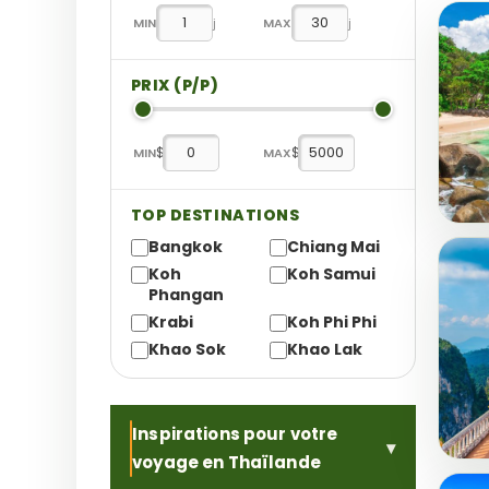
MIN
j
MAX
j
PRIX (P/P)
$
$
MIN
MAX
TOP DESTINATIONS
Bangkok
Chiang Mai
Koh
Koh Samui
Phangan
Krabi
Koh Phi Phi
Khao Sok
Khao Lak
Inspirations pour votre
voyage en Thaïlande