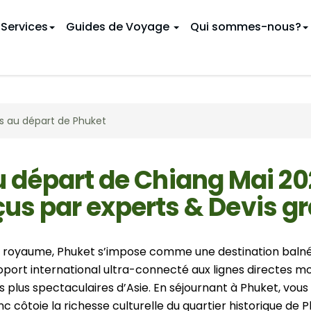
Services
Guides de Voyage
Qui sommes-nous?
 CIRCUITS THAÏLANDE
INÉRAIRES
ts au départ de Phuket
thentique
oyage au Vietnam
Vacances en famille
9 jours au Vietnam
Au Cambodge
Golf
 Vietnam
Circuits au Nord
12 jours au Vietnam
En Thaïlande
u départ de Bangkok
u Vietnam
Circuits au départ de Chiang
16 jours au Vietnam
u départ de Chiang Mai 20
Hanoï
u Vietnam
19 jours au Vietnam
us par experts & Devis gr
 THAÏLANDE PAR MOIS
Danang
s au Vietnam
Février
Ho Chi Minh Ville
GUIDE DE VOYAGE
Mai
u royaume, Phuket s’impose comme une destination balnéa
(Saïgon)
Août
Baie d'Halong
rt international ultra-connecté aux lignes directes mond
Chiang Mai
Novembre
Ha Giang
es plus spectaculaires d’Asie. En séjournant à Phuket, v
Phnom Penh
nc côtoie la richesse culturelle du quartier historique d
Ba Be