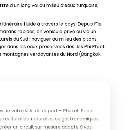
tre d’un long vol au milieu d’eaux turquoise,
Danang
9 jours
Ho Chi Minh-Ville
12 jours
néraire fluide à travers le pays. Depuis l’île,
Delta du Mékong
15 jours
marans rapides, en véhicule privé ou via un
Chau Doc
18 jours
els du Sud : naviguer au milieu des pitons
Mui Ne Phan Thiet
er dans les eaux préservées des îles Phi Phi et
Phu Quoc
 les montagnes verdoyantes du Nord (Bangkok,
s de votre ville de départ – Phuket. Selon
es culturelles, naturelles ou gastronomiques
e créer un circuit sur mesure adapté à vos