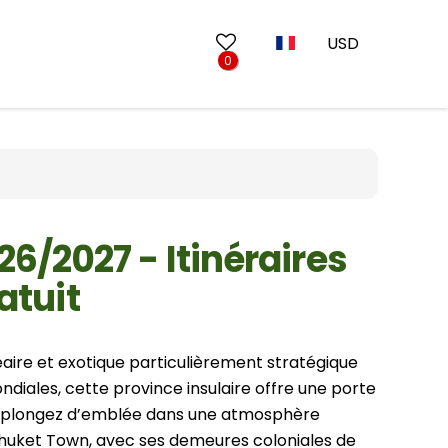
USD
0
Séjours balnéaires
10 jours au Vietnam
Circuits au Sud
13 jours au Vietnam
 Mai
Circuits au départ de Phuket
17 jours au Vietnam
26/2027 - Itinéraires
20 jours au Vietnam
atuit
Mars
Juin
ire et exotique particulièrement stratégique
Septembre
Ninh Binh
iales, cette province insulaire offre une porte
Décembre
Lao Cai
ous plongez d’emblée dans une atmosphère
e Phuket Town, avec ses demeures coloniales de
Bac Ninh