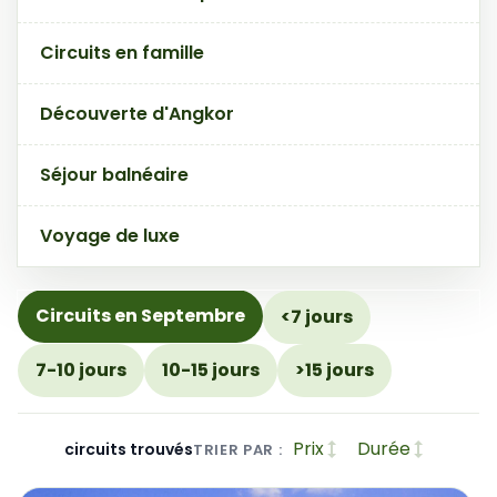
Circuits en famille
Découverte d'Angkor
Séjour balnéaire
Voyage de luxe
Circuits en Septembre
<7 jours
7-10 jours
10-15 jours
>15 jours
Prix
Durée
circuits trouvés
TRIER PAR :