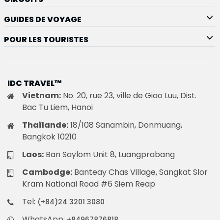
GUIDES DE VOYAGE
POUR LES TOURISTES
IDC TRAVEL™
Vietnam:
No. 20, rue 23, ville de Giao Luu, Dist.
Bac Tu Liem, Hanoi
Thaïlande:
18/108 Sanambin, Donmuang,
Bangkok 10210
Laos:
Ban Saylom Unit 8, Luangprabang
Cambodge:
Banteay Chas Village, Sangkat Slor
Kram National Road #6 Siem Reap
Tel:
(+84)24 3201 3080
WhatsApp:
+84967876818