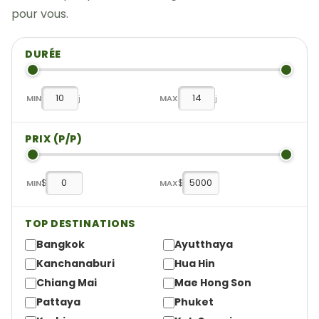
pour vous.
DURÉE
MIN
j
MAX
j
PRIX (P/P)
$
$
MIN
MAX
TOP DESTINATIONS
Bangkok
Ayutthaya
Kanchanaburi
Hua Hin
Chiang Mai
Mae Hong Son
Pattaya
Phuket