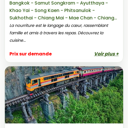
Bangkok - Samut Songkram - Ayutthaya -
Khao Yai - Song Kaen - Phitsanulok -
Sukhothai - Chiang Mai - Mae Chan - Chiang
Rai
La nourriture est le langage du cœur, rassemblant
famille et amis à travers les repas. Découvrez la
cuisine...
Prix sur demande
Voir plus +