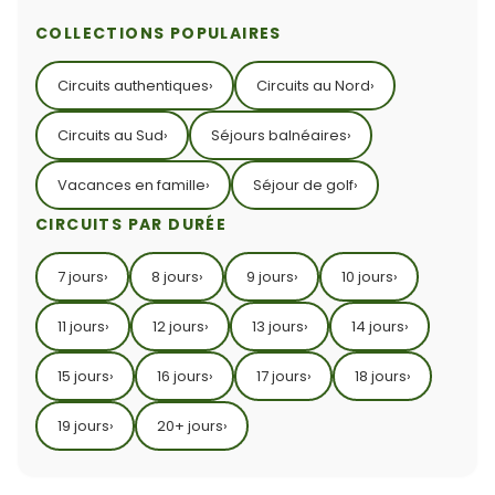
COLLECTIONS POPULAIRES
Circuits authentiques
›
Circuits au Nord
›
Circuits au Sud
›
Séjours balnéaires
›
Vacances en famille
›
Séjour de golf
›
CIRCUITS PAR DURÉE
7 jours
›
8 jours
›
9 jours
›
10 jours
›
11 jours
›
12 jours
›
13 jours
›
14 jours
›
15 jours
›
16 jours
›
17 jours
›
18 jours
›
19 jours
›
20+ jours
›