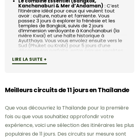
Le combiné Essentiel (Bangkok,
Kanchanaburi & Mer d’Andaman)
: C’est
l’itinéraire idéal pour ceux qui veulent tout
avoir : culture, nature et farniente. Vous
passez 3 jours à explorer la frénésie et les
temples de Bangkok, suivis de 2 jours
d’immersion verdoyante à Kanchanaburi (la
rivière Kwai) et une halte historique à
Ayutthaya. Vous vous envolez ensuite vers le
Sud (Phuket ou Krabi) pour 5 jours d’une
déconnexion parfaite, entre criques secrètes
et excursions privées en bateau.
LIRE LA SUITE +
Le Grand Tour du Nord Authentique
(Bangkok & les Montagnes)
: Une option 100
% immersive, idéale pour les amoureux de
nature et de traditions. Après une escale
urbaine à Bangkok, vous prenez la direction de
Chiang Mai et Chiang Rai. Vous profitez de vos
Meilleurs circuits de 11 jours en Thaïlande
journées pour rencontrer des communautés
locales, visiter des sanctuaires éthiques
d’éléphants et explorer le célèbre Triangle
Que vous découvriez la Thaïlande pour la première
d’Or.
L’immersion Nature et Jungle Sauvage
fois ou que vous souhaitiez approfondir votre
(Khao Sok & les Îles)
: Un circuit basé
expérience, voici une sélection des itinéraires les plus
exclusivement dans le Sud du pays. Vous
oubliez l’agitation de la capitale pour vous
populaires de 11 jours. Des circuits sur mesure sont
enfoncer dans la jungle millénaire du parc de