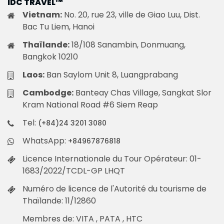
IDC TRAVEL™
Vietnam:
No. 20, rue 23, ville de Giao Luu, Dist.
Bac Tu Liem, Hanoi
Thaïlande:
18/108 Sanambin, Donmuang,
Bangkok 10210
Laos:
Ban Saylom Unit 8, Luangprabang
Cambodge:
Banteay Chas Village, Sangkat Slor
Kram National Road #6 Siem Reap
Tel:
(+84)24 3201 3080
WhatsApp:
+84967876818
Licence Internationale du Tour Opérateur: 01-
1683/2022/TCDL-GP LHQT
Numéro de licence de l'Autorité du tourisme de
Thaïlande: 11/12860
Membres de: VITA , PATA , HTC