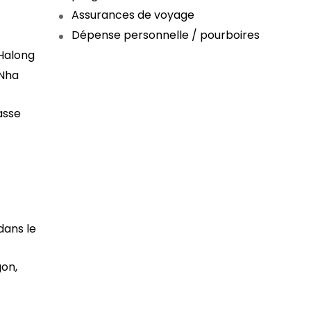
Assurances de voyage
Dépense personnelle / pourboires
 Halong
 Nha
asse
dans le
gon,