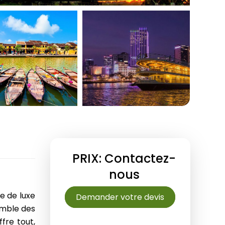
Septembre
Danang
Décembre
Ho Chi Minh-Ville
Delta du Mékong
Chau Doc
9 jours
Mui Ne Phan Thiet
12 jours
Phu Quoc
15 jours
18 jours
PRIX: Contactez-
nous
e de luxe
Demander votre devis
semble des
fre tout,