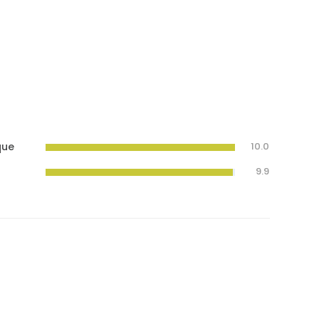
que
10.0
9.9