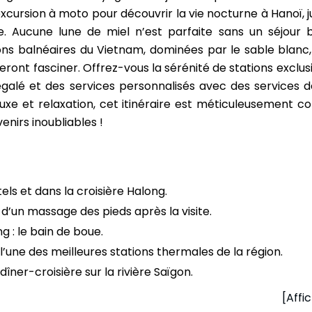
xcursion à moto pour découvrir la vie nocturne à Hanoï, j
e. Aucune lune de miel n’est parfaite sans un séjour b
ons balnéaires du Vietnam, dominées par le sable blanc,
feront fasciner. Offrez-vous la sérénité de stations exclu
négalé et des services personnalisés avec des services d
 luxe et relaxation, cet itinéraire est méticuleusement c
nirs inoubliables !
tels et dans la croisière Halong.
d’un massage des pieds après la visite.
 : le bain de boue.
 l’une des meilleures stations thermales de la région.
dîner-croisière sur la rivière Saïgon.
[Affi