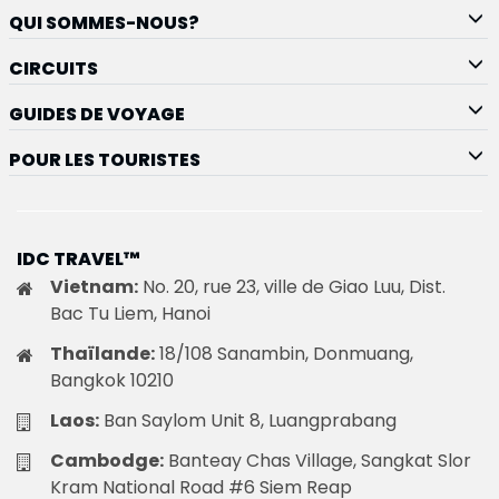
mouchoirs si nécessaire ! Il sera votre repère dans
QUI SOMMES-NOUS?
cette grande ville turbulente et douce à la fois! 26/12
CIRCUITS
Je suis au Japon, et Hanoï me manque déjà avec son
joyeux bordel, animé, pleine de vie et d’authenticité
GUIDES DE VOYAGE
dans le vieux quartier. Merci beaucoup Loona de
POUR LES TOURISTES
t’être occupée de mon dossier, d’avoir repondu à
mes demandes, même au dernier moment, Merci
pour ces 15 jours de pure découverte, des rencontres
attachantes et tous les merveilleux souvenirs que je
IDC TRAVEL™
garde précieusement! Évidemment.... Merci milles
Vietnam:
No. 20, rue 23, ville de Giao Luu, Dist.
fois à toute l’Equipe, je vous suis tellement
Bac Tu Liem, Hanoi
reconnaissante pour mon voyage
Thaïlande:
18/108 Sanambin, Donmuang,
Bangkok 10210
Laos:
Ban Saylom Unit 8, Luangprabang
Cambodge:
Banteay Chas Village, Sangkat Slor
Kram National Road #6 Siem Reap