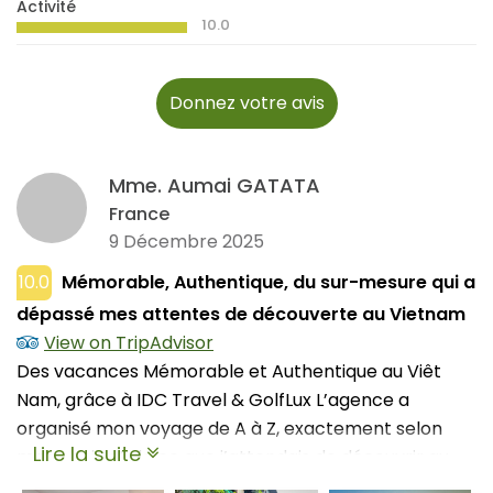
Activité
10.0
Donnez votre avis
Mme. Aumai GATATA
France
9 Décembre 2025
10.0
Mémorable, Authentique, du sur-mesure qui a
dépassé mes attentes de découverte au Vietnam
View on TripAdvisor
Des vacances Mémorable et Authentique au Viêt
Nam, grâce à IDC Travel & GolfLux L’agence a
organisé mon voyage de A à Z, exactement selon
Lire la suite
mes choix et de ce que j’attendais de découvrir au
Viêt Nam, la culture et les vietnamiens, leur force et