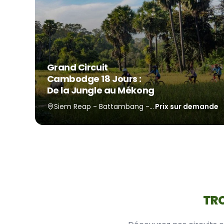
Grand Circuit
Cambodge 18 Jours :
De la Jungle au Mékong
Siem Reap - Battambang - Phnom Penh - Kep - Kampot - Koh Trong - Kampong Thom
Prix sur demande
TRO