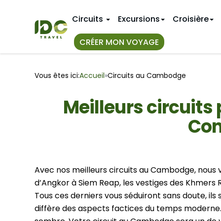
Circuits
Excursions
Croisière
CRÉER MON VOYAGE
TOUS NOS
IDÉES D'IT
Vous êtes ici:
Accueil
»
Circuits au Cambodge
Circuits a
Premier v
Au Vietnam
Meilleurs circuits
Voyage de
11 jours au
Au Myanmar
Con
Circuits a
14 jours a
Au Laos
18 jours a
CIRCUITS
Hue
3 semaine
Janvier
Nha Trang
Avec nos meilleurs circuits au Cambodge, nous 
VIETNAM 
Avril
d’Angkor à Siem Reap, les vestiges des Khmers 
Juillet
Hanoi
Tous ces derniers vous séduiront sans doute, ils
Bangkok
Octobre
Mai Chau
diffère des aspects factices du temps moderne.
Phuket
Sapa