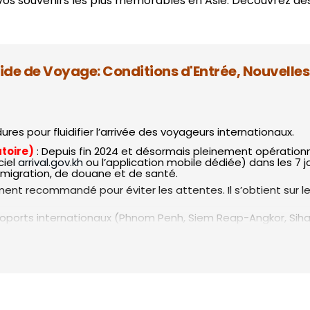
vos souvenirs les plus mémorables en Asie. Découvrez d
 CAMBODGE PAR DURÉE
Yangon
Cuc Phuong
8 jours
Hoi An
Luang Prabang
11 jours
Da Lat
14 jours
e de Voyage: Conditions d'Entrée, Nouvelles
Marché flottant Cai Rang
17 jours
Dien Bien Phu
20 jours et plus
Phong Nha Ke Bang
s pour fluidifier l’arrivée des voyageurs internationaux.
toire)
: Depuis fin 2024 et désormais pleinement opérationn
ciel
arrival.gov.kh
ou l’application mobile dédiée) dans les 7 jo
mmigration, de douane et de santé.
ent recommandé pour éviter les attentes. Il s’obtient sur le 
roports internationaux (Phnom Penh, Siem Reap-Angkor, Sihan
é à environ 20 km au sud de Phnom Penh, l’aéroport
Techo Ta
port de Pochentong pour tous les vols internationaux de li
t le temps de trajet à environ 30-45 minutes (contre plus d
mbodge au-delà d’Angkor
re
: Les provinces de Mondulkiri et Ratanakiri (Nord-Est) conn