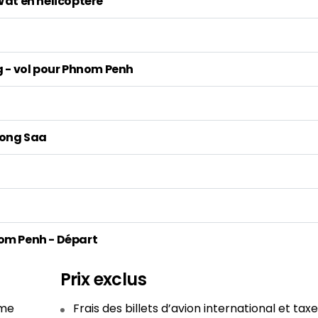
Wat en hélicoptère
g - vol pour Phnom Penh
 Song Saa
hnom Penh - Départ
Prix exclus
mme
Frais des billets d’avion international et tax