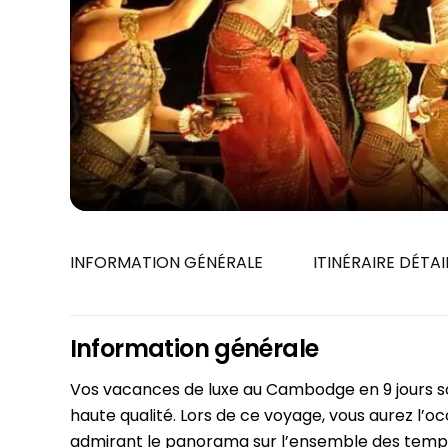
Siem Reap
Juillet
Phu Tho
Octobre
Hue
Vientiane
Cu Chi
CIRCUITS
Can Tho
7 jours
Cat Tien
10 jours
Nha Trang
13 jours
16 jours
19 jours
INFORMATION GÉNÉRALE
ITINÉRAIRE DÉTAI
Information générale
Vos vacances de luxe au Cambodge en 9 jours son
haute qualité. Lors de ce voyage, vous aurez l’o
admirant le panorama sur l’ensemble des temp