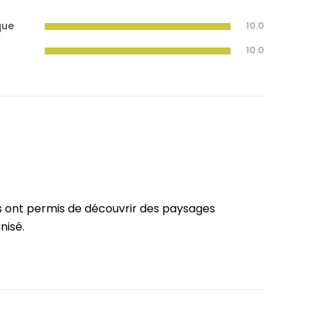
que
10.0
10.0
us ont permis de découvrir des paysages
nisé.