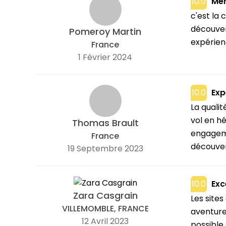
10.0
Mer
c'est la
découvert
Pomeroy Martin
expérien
France
1 Février 2024
10.0
Exp
La quali
vol en hé
Thomas Brault
engageme
France
découver
19 Septembre 2023
10.0
Exc
Zara Casgrain
Les site
VILLEMOMBLE, FRANCE
aventure 
12 Avril 2023
possible