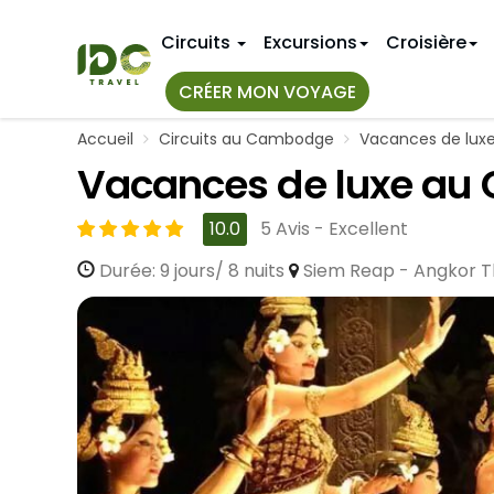
Circuits
Excursions
Croisière
CRÉER MON VOYAGE
Accueil
Circuits au Cambodge
Vacances de luxe
TOUS NOS
IDÉES D'IT
Vacances de luxe au 
Top 10+ Cir
Premier v
Au Vietnam
10.0
5 Avis - Excellent
Circuits a
11 jours au
Au Myanmar
Voyage de
14 jours a
Durée: 9 jours/ 8 nuits
Siem Reap - Angkor T
Au Laos
Circuits N
18 jours a
Hue
Circuits a
3 semaine
Circuits a
Nha Trang
VIETNAM 
CIRCUITS
Hanoi
Bangkok
Janvier
Mai Chau
Phuket
Avril
Sapa