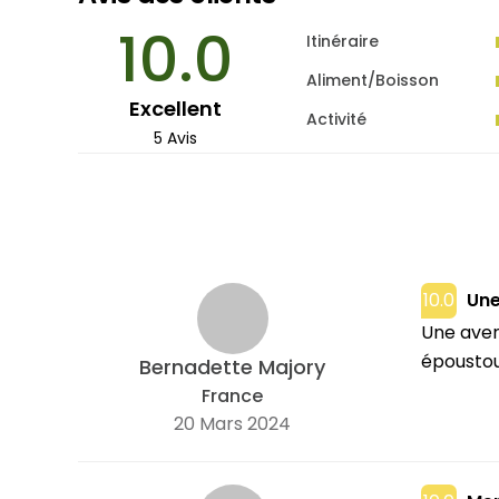
10.0
Itinéraire
Aliment/Boisson
Excellent
Activité
5 Avis
10.0
Une
Une aven
époustou
Bernadette Majory
France
20 Mars 2024