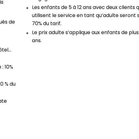
is
Les enfants de 5 à 12 ans avec deux clients q
utilisent le service en tant qu’adulte seront
ués de
70% du tarif.
Le prix adulte s’applique aux enfants de plus
ans.
ôtel…
 : 10%
30 % du
ate