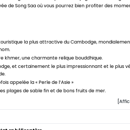
rivée de Song Saa où vous pourrez bien profiter des mome
 touristique la plus attractive du Cambodge, mondialeme
Thom.
ire khmer, une charmante relique bouddhique.
ge, et certainement le plus impressionnant et le plus v
de.
is appelée la « Perle de l’Asie »
es plages de sable fin et de bons fruits de mer.
[Affi