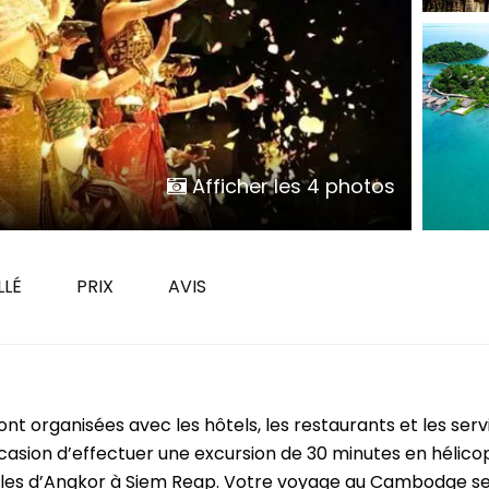
Yangon
Août
Cuc Phuong
Novembre
Hoi An
Luang Prabang
Da Lat
 VIETNAM PAR DURÉE
Marché flottant Cai Rang
8 jours
Dien Bien Phu
11 jours
Afficher les 4 photos
Phong Nha Ke Bang
14 jours
17 jours
20 jours et plus
LLÉ
PRIX
AVIS
t organisées avec les hôtels, les restaurants et les serv
ccasion d’effectuer une excursion de 30 minutes en hélico
les d’Angkor à Siem Reap. Votre voyage au Cambodge s