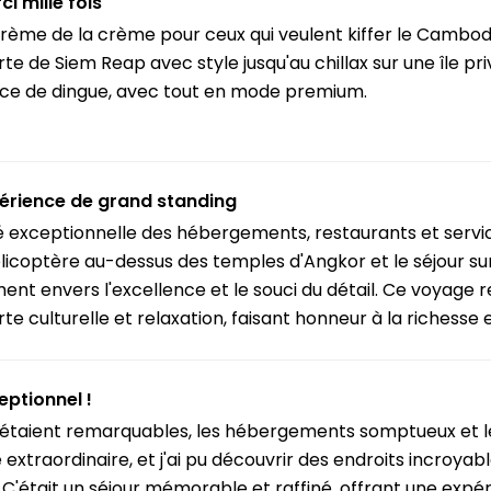
ci mille fois
 crème de la crème pour ceux qui veulent kiffer le Cambod
e de Siem Reap avec style jusqu'au chillax sur une île pri
ce de dingue, avec tout en mode premium.
érience de grand standing
té exceptionnelle des hébergements, restaurants et servic
licoptère au-dessus des temples d'Angkor et le séjour sur 
nt envers l'excellence et le souci du détail. Ce voyage r
te culturelle et relaxation, faisant honneur à la richess
eptionnel !
s étaient remarquables, les hébergements somptueux et l
extraordinaire, et j'ai pu découvrir des endroits incroyab
. C'était un séjour mémorable et raffiné, offrant une exp