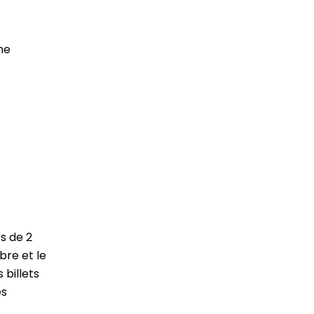
me
s de 2
bre et le
 billets
es