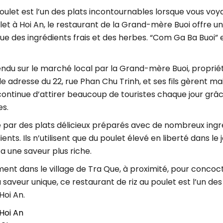
u poulet est l’un des plats incontournables lorsque vous v
let à Hoi An, le restaurant de la Grand-mère Buoi offre u
 que des ingrédients frais et des herbes. “Com Ga Ba Buoi”
endu sur le marché local par la Grand-mère Buoi, propriét
resse du 22, rue Phan Chu Trinh, et ses fils gèrent maint
i continue d’attirer beaucoup de touristes chaque jour grâ
es.
par des plats délicieux préparés avec de nombreux ingréd
ents. Ils n’utilisent que du poulet élevé en liberté dans le 
 a une saveur plus riche.
nt dans le village de Tra Que, à proximité, pour concocte
aveur unique, ce restaurant de riz au poulet est l’un des
Hoi An.
 Hoi An