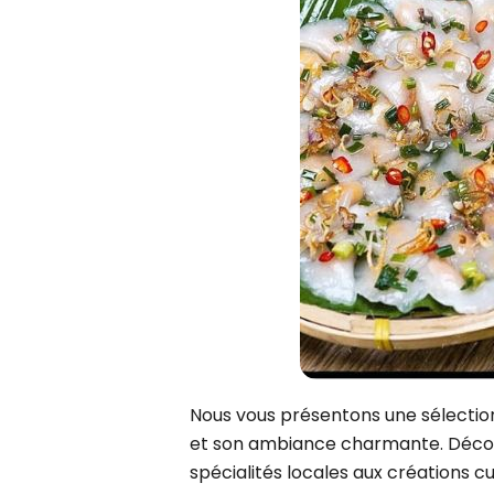
Siem Reap
Juillet
Phu Tho
Octobre
Hue
Vientiane
Cu Chi
CIRCUITS
Can Tho
7 jours
Cat Tien
10 jours
Nha Trang
13 jours
16 jours
19 jours
Nous vous présentons une sélection 
et son ambiance charmante. Découv
spécialités locales aux créations 