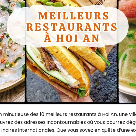
Yangon
Août
Cuc Phuong
Novembre
Hoi An
Luang Prabang
Da Lat
 VIETNAM PAR DURÉE
Marché flottant Cai Rang
8 jours
Dien Bien Phu
11 jours
Phong Nha Ke Bang
14 jours
17 jours
20 jours et plus
minutieuse des 10 meilleurs restaurants à Hoi An, une vil
rez des adresses incontournables où vous pourrez dégust
culinaires internationales. Que vous soyez en quête d’une