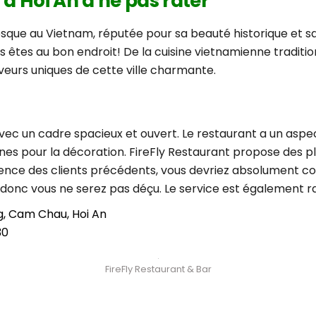
 à Hoi An à ne pas rater
resque au Vietnam, réputée pour sa beauté historique et sa 
êtes au bon endroit! De la cuisine vietnamienne tradition
aveurs uniques de cette ville charmante.
avec un cadre spacieux et ouvert. Le restaurant a un aspe
rnes pour la décoration. FireFly Restaurant propose des pl
rience des clients précédents, vous devriez absolument c
x, donc vous ne serez pas déçu. Le service est également r
g, Cam Chau, Hoi An
30
FireFly Restaurant & Bar