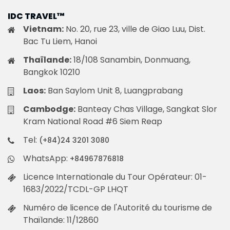
IDC TRAVEL™
Vietnam:
No. 20, rue 23, ville de Giao Luu, Dist.
Bac Tu Liem, Hanoi
Thaïlande:
18/108 Sanambin, Donmuang,
Bangkok 10210
Laos:
Ban Saylom Unit 8, Luangprabang
Cambodge:
Banteay Chas Village, Sangkat Slor
Kram National Road #6 Siem Reap
Tel:
(+84)24 3201 3080
WhatsApp:
+84967876818
Licence Internationale du Tour Opérateur: 01-
1683/2022/TCDL-GP LHQT
Numéro de licence de l'Autorité du tourisme de
Thaïlande: 11/12860