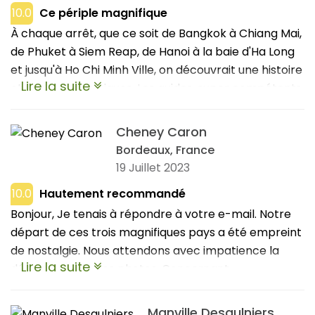
10.0
Ce périple magnifique
À chaque arrêt, que ce soit de Bangkok à Chiang Mai,
de Phuket à Siem Reap, de Hanoi à la baie d'Ha Long
et jusqu'à Ho Chi Minh Ville, on découvrait une histoire
Lire la suite
et une culture uniques. Les guides, super compétents,
nous ont raconté plein de choses intéressantes sur
chaque endroit. Et puis, les hébergements
Cheney Caron
confortables nous ont vraiment permis de bien se
Bordeaux, France
reposer après des journées bien remplies. Ce voyage
19 Juillet 2023
a vraiment été une belle exploration de la diversité
10.0
Hautement recommandé
et des merveilles de ces trois pays, nous plongeant
Bonjour, Je tenais à répondre à votre e-mail. Notre
complètement dans leurs cultures et leurs paysages
départ de ces trois magnifiques pays a été empreint
magnifiques. Merci beaucoup.
de nostalgie. Nous attendons avec impatience la
Lire la suite
découverte de nos photos. Concernant
l'organisation, dans l'ensemble, nous sommes très
satisfaits. Tout s'est déroulé parfaitement, à
Manville Desaulniers