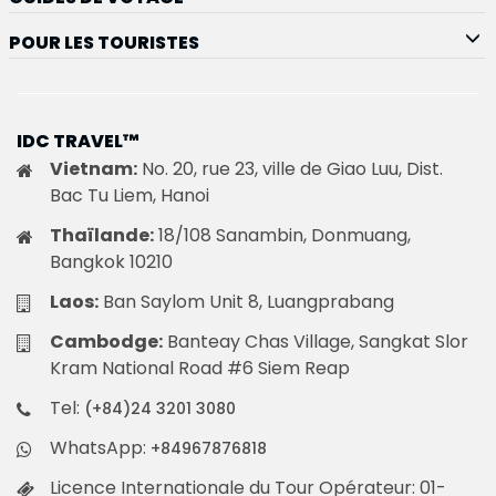
POUR LES TOURISTES
IDC TRAVEL™
Vietnam:
No. 20, rue 23, ville de Giao Luu, Dist.
Bac Tu Liem, Hanoi
Thaïlande:
18/108 Sanambin, Donmuang,
Bangkok 10210
Laos:
Ban Saylom Unit 8, Luangprabang
Cambodge:
Banteay Chas Village, Sangkat Slor
Kram National Road #6 Siem Reap
Tel:
(+84)24 3201 3080
WhatsApp:
+84967876818
Licence Internationale du Tour Opérateur: 01-