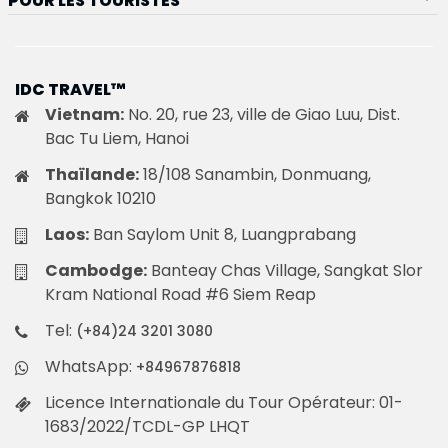
POUR LES TOURISTES
IDC TRAVEL™
Vietnam:
No. 20, rue 23, ville de Giao Luu, Dist.
Bac Tu Liem, Hanoi
Thaïlande:
18/108 Sanambin, Donmuang,
Bangkok 10210
Laos:
Ban Saylom Unit 8, Luangprabang
Cambodge:
Banteay Chas Village, Sangkat Slor
Kram National Road #6 Siem Reap
Tel:
(+84)24 3201 3080
WhatsApp:
+84967876818
Licence Internationale du Tour Opérateur: 01-
1683/2022/TCDL-GP LHQT