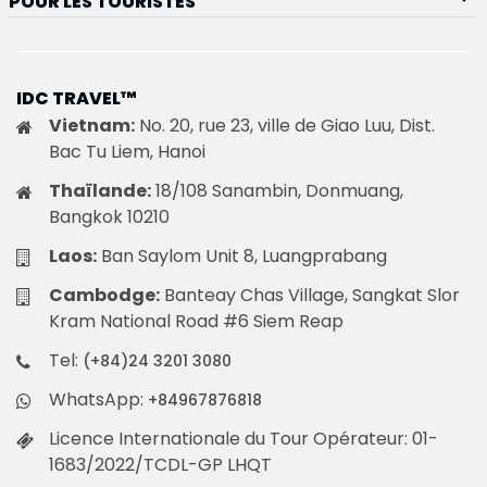
POUR LES TOURISTES
IDC TRAVEL™
Vietnam:
No. 20, rue 23, ville de Giao Luu, Dist.
Bac Tu Liem, Hanoi
Thaïlande:
18/108 Sanambin, Donmuang,
Bangkok 10210
Laos:
Ban Saylom Unit 8, Luangprabang
Cambodge:
Banteay Chas Village, Sangkat Slor
Kram National Road #6 Siem Reap
Tel:
(+84)24 3201 3080
WhatsApp:
+84967876818
Licence Internationale du Tour Opérateur: 01-
1683/2022/TCDL-GP LHQT