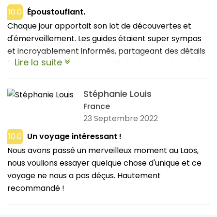
10.0
Époustouflant.
Chaque jour apportait son lot de découvertes et
d'émerveillement. Les guides étaient super sympas
et incroyablement informés, partageant des détails
Lire la suite
fascinants sur chaque endroit visité. Les endroits où
nous avons logé étaient super confortables et
accueillants, ce qui était un soulagement après des
Stéphanie Louis
journées pleines d'exploration. Ce circuit a vraiment
France
offert un superbe aperçu des sites incontournables
23 Septembre 2022
du Laos en peu de temps. Je le recommande à tous
10.0
Un voyage intéressant !
ceux qui veulent vivre une expérience enrichissante
Nous avons passé un merveilleux moment au Laos,
et découvrir l'essence même de ce beau pays en
nous voulions essayer quelque chose d'unique et ce
une semaine.
voyage ne nous a pas déçus. Hautement
recommandé !