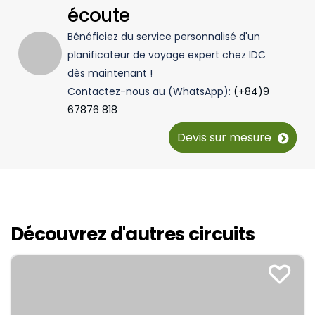
écoute
pour les souvenirs authentiques du Vietnam. Nous
remercions Amélie ainsi que IDC Travel pour cette
Bénéficiez du service personnalisé d'un
organisation et nous n’hésiterons pas certainement
planificateur de voyage expert chez IDC
à faire de nouveau appel pour un futur voyage.
dès maintenant !
Contactez-nous au (WhatsApp):
(+84)9
67876 818
Devis sur mesure
Découvrez d'autres circuits