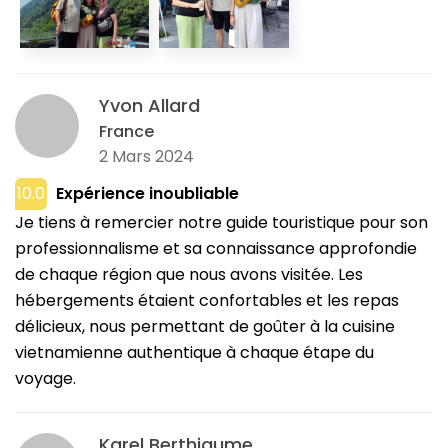
à Ben Tre à la fin du voyage était fantastique. Les
guides étaient vraiment très sympas et
professionnels (même si, avec le recul, nous aurions
pu visiter Tam Coc en liberté sans guide). L'agence a
Yvon Allard
été aux petits soins et s'est régulièrement
France
préoccupée de notre confort durant ces 15 jours.
2 Mars 2024
Une excellente expérience !
10.0
Expérience inoubliable
Je tiens à remercier notre guide touristique pour son
professionnalisme et sa connaissance approfondie
de chaque région que nous avons visitée. Les
hébergements étaient confortables et les repas
délicieux, nous permettant de goûter à la cuisine
vietnamienne authentique à chaque étape du
voyage.
Karel Berthiaume