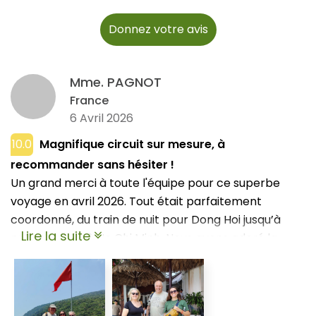
Donnez votre avis
Mme. PAGNOT
France
6 Avril 2026
10.0
Magnifique circuit sur mesure, à
recommander sans hésiter !
Un grand merci à toute l'équipe pour ce superbe
voyage en avril 2026. Tout était parfaitement
coordonné, du train de nuit pour Dong Hoi jusqu’à
Lire la suite
notre arrivée à Ho Chi Minh. Nous avons adoré la
variété du circuit : l'histoire à Hue, la magie de Hoi An,
et les plages de Quy Nhon. Bien que le trajet routier
vers Quy Nhon soit assez long, c'était le choix le plus
judicieux logistiquement. L'immersion dans le Mékong