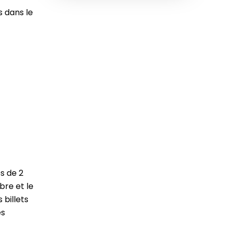
 dans le
s de 2
bre et le
 billets
es