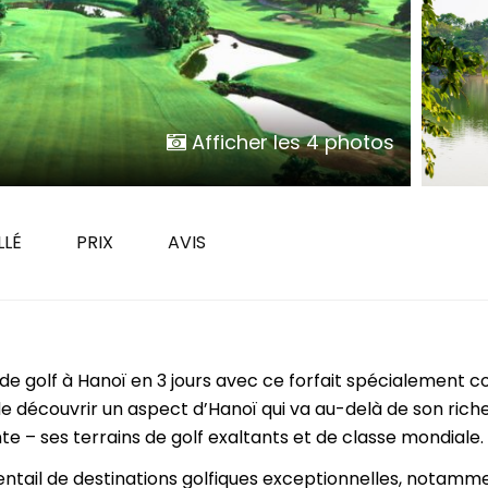
Yangon
Août
Cuc Phuong
Novembre
Hoi An
Luang Prabang
Da Lat
 VIETNAM PAR DURÉE
Marché flottant Cai Rang
8 jours
Afficher les 4 photos
Dien Bien Phu
11 jours
Phong Nha Ke Bang
14 jours
17 jours
LLÉ
PRIX
AVIS
20 jours et plus
e golf à Hanoï en 3 jours avec ce forfait spécialement c
de découvrir un aspect d’Hanoï qui va au-delà de son rich
te – ses terrains de golf exaltants et de classe mondiale.
ntail de destinations golfiques exceptionnelles, notamme