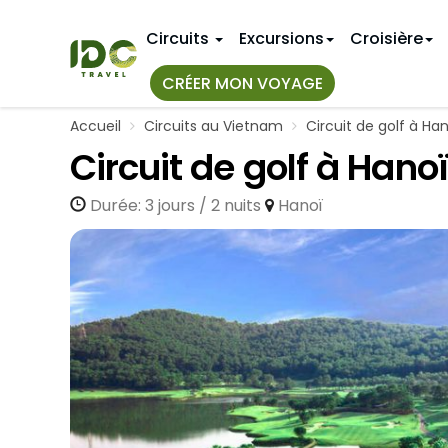
Circuits
Excursions
Croisière
CRÉER MON VOYAGE
Accueil
Circuits au Vietnam
Circuit de golf à Han
TOUS NOS
IDÉES D'IT
Circuit de golf à Hanoï
Top 10+ Cir
Premier v
Au Vietnam
Durée: 3 jours / 2 nuits
Hanoï
Circuits a
11 jours au
Au Myanmar
Voyage de
14 jours a
Au Laos
Circuits N
18 jours a
Hue
Circuits a
3 semaine
Circuits a
Nha Trang
VIETNAM 
CIRCUITS
Hanoi
Bangkok
Janvier
Mai Chau
Phuket
Avril
Sapa