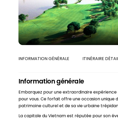
Siem Reap
Juillet
Phu Tho
Octobre
Hue
Vientiane
Cu Chi
CIRCUITS
Can Tho
7 jours
Cat Tien
10 jours
Nha Trang
13 jours
16 jours
INFORMATION GÉNÉRALE
ITINÉRAIRE DÉTAI
19 jours
Information générale
Embarquez pour une extraordinaire expérience d
pour vous. Ce forfait offre une occasion unique 
patrimoine culturel et de sa vie urbaine trépidan
La capitale du Vietnam est réputée pour son éve