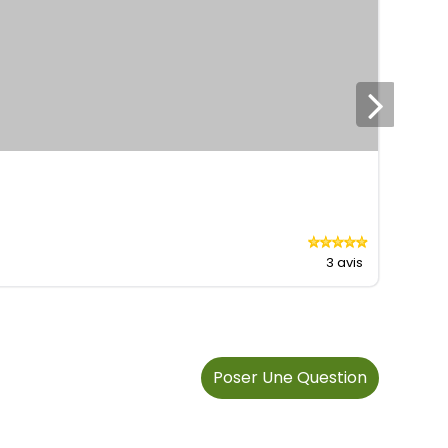
Pet
Ha
Prix 
3 avis
Poser Une Question