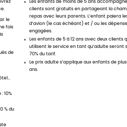
evrez
Les enfants de moins de 5 ans accompagné
e.
clients sont gratuits en partageant la cham
repas avec leurs parents. L’enfant paiera les
ar le
d’avion (le cas échéant) et / ou les dépens
ne fois
engagées.
is
Les enfants de 5 à 12 ans avec deux clients q
utilisent le service en tant qu’adulte seront
ués de
70% du tarif.
Le prix adulte s’applique aux enfants de plus
ans.
ôtel…
 : 10%
30 % du
ate