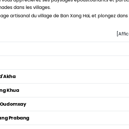
nades dans les villages.
tage artisanal du village de Ban Xang Hai, et plongez dans 
[Affi
 d'Akha
ang Khua
rs Oudomxay
Luang Prabang