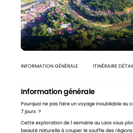
Siem Reap
Juillet
Phu Tho
Octobre
Hue
Vientiane
Cu Chi
CIRCUITS
Can Tho
7 jours
Cat Tien
10 jours
Nha Trang
13 jours
16 jours
INFORMATION GÉNÉRALE
ITINÉRAIRE DÉTAI
19 jours
Information générale
Pourquoi ne pas faire un voyage inoubliable au 
7 jours ?
Cette exploration de 1 semaine au Laos vous plon
beauté naturelle à couper le souffle des régions