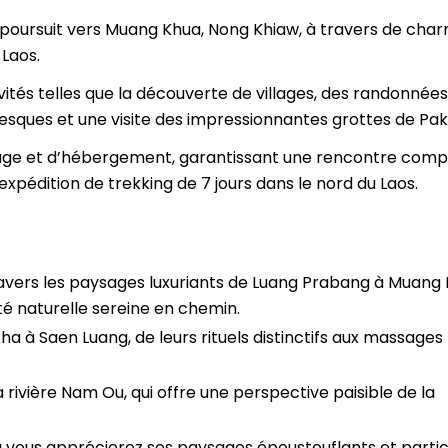
poursuit vers Muang Khua, Nong Khiaw, à travers de cha
 Laos.
ités telles que la découverte de villages, des randonnées
sques et une visite des impressionnantes grottes de Pak
ge et d’hébergement, garantissant une rencontre comp
expédition de trekking de 7 jours dans le nord du Laos.
vers les paysages luxuriants de Luang Prabang à Muang 
 naturelle sereine en chemin.
a à Saen Luang, de leurs rituels distinctifs aux massages
 rivière Nam Ou, qui offre une perspective paisible de la
ù vous apprécierez ses paysages époustouflants et partic