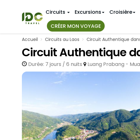
Circuits
Excursions
Croisière
CRÉER MON VOYAGE
Accueil
Circuits au Laos
Circuit Authentique dans
TOUS NOS
IDÉES D'IT
Circuit Authentique da
Top 10+ Cir
Premier v
Au Vietnam
Durée: 7 jours / 6 nuits
Luang Prabang - Mua
Circuits a
11 jours au
Au Myanmar
Voyage de
14 jours a
Au Laos
Circuits N
18 jours a
Hue
Circuits a
3 semaine
Circuits a
Nha Trang
VIETNAM 
CIRCUITS
Hanoi
Bangkok
Janvier
Mai Chau
Phuket
Avril
Sapa