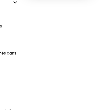
es
nés dans