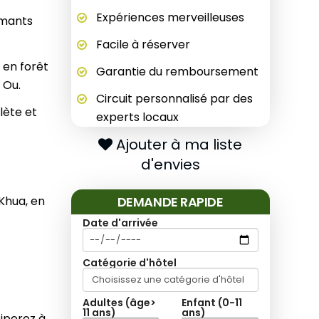
Expériences merveilleuses
rmants
Facile à réserver
 en forêt
Garantie du remboursement
 Ou.
Circuit personnalisé par des
lète et
experts locaux
Ajouter à ma liste
d'envies
Khua, en
DEMANDE RAPIDE
Date d'arrivée
Catégorie d'hôtel
Adultes (âge>
Enfant (0-11
11 ans)
ans)
iperez à