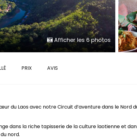
Yangon
Août
Cuc Phuong
Novembre
Hoi An
Luang Prabang
Da Lat
 VIETNAM PAR DURÉE
Marché flottant Cai Rang
8 jours
Afficher les 6 photos
Dien Bien Phu
11 jours
Phong Nha Ke Bang
14 jours
17 jours
LLÉ
PRIX
AVIS
20 jours et plus
cœur du Laos avec notre Circuit d’aventure dans le Nord d
ge dans la riche tapisserie de la culture laotienne et dan
 du nord.