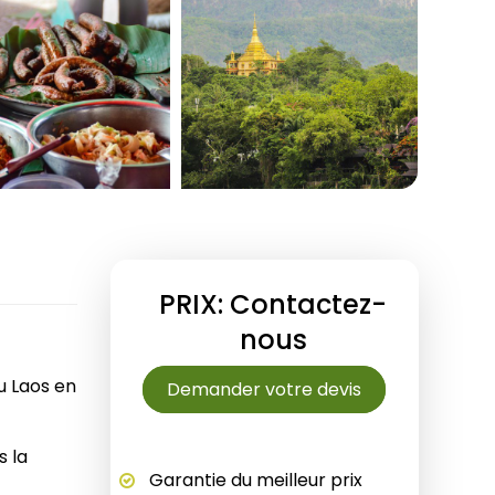
Septembre
Danang
Décembre
Ho Chi Minh-Ville
Delta du Mékong
Chau Doc
9 jours
Mui Ne Phan Thiet
12 jours
Phu Quoc
15 jours
18 jours
PRIX: Contactez-
nous
u Laos en
Demander votre devis
s la
Garantie du meilleur prix