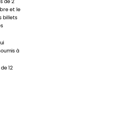
s de 2
bre et le
 billets
es
ui
 soumis à
 de 12