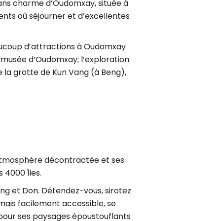
 sans charme d’Oudomxay, située à
ents où séjourner et d’excellentes
beaucoup d’attractions à Oudomxay
du musée d’Oudomxay; l’exploration
 la grotte de Kun Vang (à Beng),
n atmosphère décontractée et ses
 4000 Îles.
ng et Don. Détendez-vous, sirotez
e, mais facilement accessible, se
 pour ses paysages époustouflants