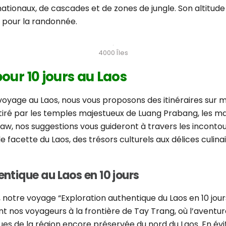
tionaux, de cascades et de zones de jungle. Son altitude 
e pour la randonnée.
4000 Îles
pour 10 jours au Laos
voyage au Laos, nous vous proposons des itinéraires sur m
tiré par les temples majestueux de Luang Prabang, les m
w, nos suggestions vous guideront à travers les inconto
 facette du Laos, des trésors culturels aux délices culin
hentique au Laos en 10 jours
, notre voyage “Exploration authentique du Laos en 10 jou
ant nos voyageurs à la frontière de Tay Trang, où l’ave
es de la région encore préservée du nord du Laos. En évita