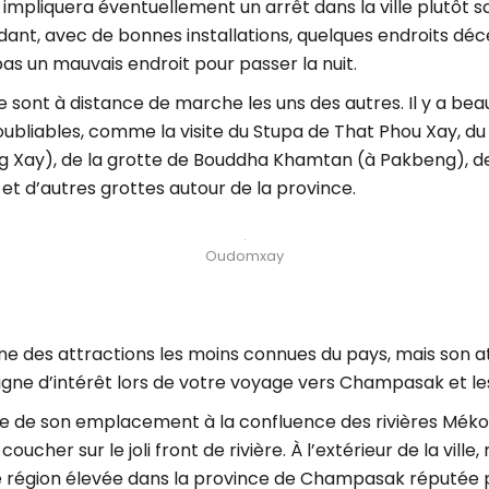
impliquera éventuellement un arrêt dans la ville plutôt
ndant, avec de bonnes installations, quelques endroits déc
as un mauvais endroit pour passer la nuit.
ille sont à distance de marche les uns des autres. Il y a 
inoubliables, comme la visite du Stupa de That Phou Xay, 
 Xay), de la grotte de Bouddha Khamtan (à Pakbeng), de
et d’autres grottes autour de la province.
Oudomxay
l’une des attractions les moins connues du pays, mais so
 digne d’intérêt lors de votre voyage vers Champasak et les
 de son emplacement à la confluence des rivières Méko
coucher sur le joli front de rivière. À l’extérieur de la vill
ne région élevée dans la province de Champasak réputée