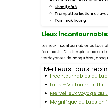
Aliments à ne pas manquer au
Khao ji pâté
Trempettes laotiennes avec 
Tam mak hoong
Lieux incontournable
Les lieux incontournables au Laos o
fascinante. Des temples sacrés d
verdoyantes de Nong Khiaw, chaque
Meilleurs tours re
Incontournables du Laos
Laos – Vietnam en Un cli
Merveilleux voyage au 
Magnifique du Laos en 1