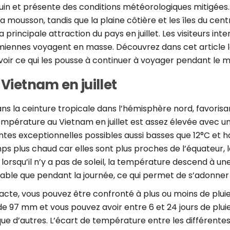
de juin et présente des conditions météorologiques mitigées
 la mousson, tandis que la plaine côtière et les îles du ce
a principale attraction du pays en juillet. Les visiteurs i
miennes voyagent en masse. Découvrez dans cet article le
voir ce qui les pousse à continuer à voyager pendant le mo
 Vietnam en juillet
s la ceinture tropicale dans l’hémisphère nord, favorisan
 température au Vietnam en juillet est assez élevée ave
ntes exceptionnelles possibles aussi basses que 12°C et h
s plus chaud car elles sont plus proches de l’équateur, 
lorsqu’il n’y a pas de soleil, la température descend à 
able que pendant la journée, ce qui permet de s’adonner à
xacte, vous pouvez être confronté à plus ou moins de plui
de 97 mm et vous pouvez avoir entre 6 et 24 jours de plui
e d’autres. L’écart de température entre les différentes 