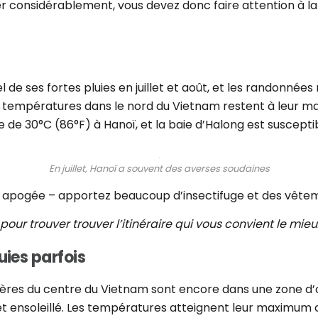
er considérablement, vous devez donc faire attention à l
el de ses fortes pluies en juillet et août, et les randonn
 températures dans le nord du Vietnam restent à leur m
de 30°C (86°F) à Hanoï, et la baie d’Halong est suscepti
En juillet, Hanoï a souvent des averses soudaines
r apogée – apportez beaucoup d’insectifuge et des vêtem
pour trouver trouver l’itinéraire qui vous convient le mieu
uies parfois
tières du centre du Vietnam sont encore dans une zone d’
et ensoleillé. Les températures atteignent leur maximu