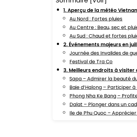
Sommaire
[Voir]
1. Aperçu de la météo Vietnam 
Au Nord : Fortes pluies
Au Centre : Beau, sec et plui
Au Sud : Chaud et fortes plu
2. Événements majeurs en juil
Journée des Invalides de gue
Festival de Tra Co
3. Meilleurs endroits à visiter
Sapa – Admirer la beauté du 
Baie d’Halong – Participer à
Phong Nha Ke Bang – Profiter
Dalat – Plonger dans un cad
Ile de Phu Quoc – Apprécier