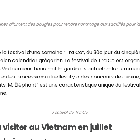
unes allument des bougies pour rendre hommage aux sacrifiés pour la
 le festival d’une semaine “Tra Co”, du 30e jour du cinqui
et selon calendrier grégorien. Le festival de Tra Co est or
es Vietnamiens honorent le gardien spirituel de la commun
ès les processions rituelles, il y a des concours de cuisine, 
s. M. Éléphant” est une caractéristique unique du festival
ne.
Festival de Tra Co
 visiter au Vietnam en juillet