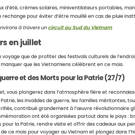
ux d’été, crèmes solaires, miniventilateurs portables, ma
 rechange pour éviter d’être mouillé en cas de pluie inat
nvirons à travers un
circuit au Sud du Vietnam
 en juillet
un voyage que de profiter des festivals culturels de l’endr
pas manquer que les Vietnamiens célèbrent en ce mois.
uerre et des Morts pour la Patrie (27/7)
llet, vous plongerez dans l’atmosphère fière et reconnais
Patrie, les invalides de guerre, les familles méritantes, t
ifiés, contribué grandement à l’œuvre révolutionnaire glo
mmémoration ont été organisées partout dans le pays : b
 pour la Patrie, rendre visite et offrir des cadeaux aux 
 de ce mois pour voyager au Vietnam et plongez dans l’hi