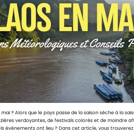
Yangon
Août
Cuc Phuong
Novembre
Hoi An
Luang Prabang
Da Lat
 VIETNAM PAR DURÉE
Marché flottant Cai Rang
8 jours
Dien Bien Phu
11 jours
Phong Nha Ke Bang
14 jours
17 jours
20 jours et plus
 mai ? Alors que le pays passe de la saison sèche à la sais
zières verdoyantes, de festivals colorés et de moindre aff
 événements ont lieu ? Dans cet article, vous trouverez to