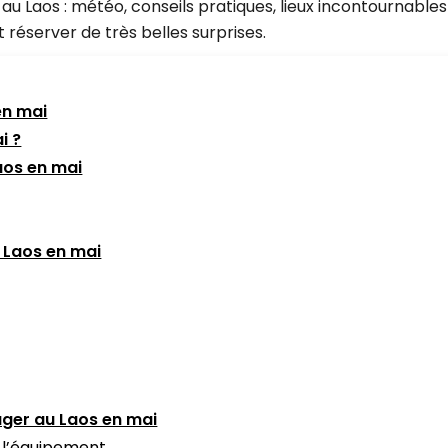
au Laos : météo, conseils pratiques, lieux incontournab
 réserver de très belles surprises.
en mai
i ?
aos en mai
u Laos en mai
ager au Laos en mai
à l’équipement