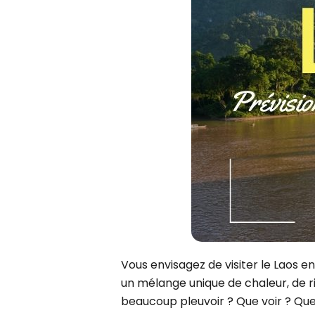
Siem Reap
Juillet
Phu Tho
Octobre
Hue
Vientiane
Cu Chi
CIRCUITS
Can Tho
7 jours
Cat Tien
10 jours
Nha Trang
13 jours
16 jours
19 jours
Vous envisagez de visiter le Laos en
un mélange unique de chaleur, de ri
beaucoup pleuvoir ? Que voir ? Quels