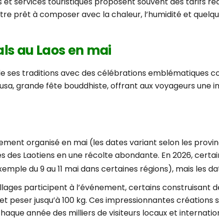
et services touristiques proposent souvent des tarifs ré
être prêt à composer avec la chaleur, l’humidité et quelqu
als au Laos en mai
 de ses traditions avec des célébrations emblématiques c
Bousa, grande fête bouddhiste, offrant aux voyageurs une 
lement organisé en mai (les dates variant selon les provin
ces des Laotiens en une récolte abondante. En 2026, certa
emple du 9 au 11 mai dans certaines régions), mais les dat
illages participent à l’événement, certains construisant 
et peser jusqu’à 100 kg. Ces impressionnantes créations s
haque année des milliers de visiteurs locaux et internatio