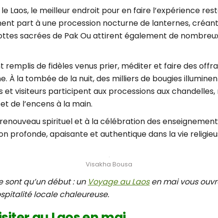
 le Laos, le meilleur endroit pour en faire l’expérience r
nent part à une procession nocturne de lanternes, créan
rottes sacrées de Pak Ou attirent également de nombreux 
nt remplis de fidèles venus prier, méditer et faire des of
. À la tombée de la nuit, des milliers de bougies illuminen
 et visiteurs participent aux processions aux chandelles,
et de l’encens à la main.
u renouveau spirituel et à la célébration des enseignem
n profonde, apaisante et authentique dans la vie religieu
Visakha Bousa
e sont qu’un début : un
Voyage au Laos
en mai vous ouvre
pitalité locale chaleureuse.
isiter au Laos en mai