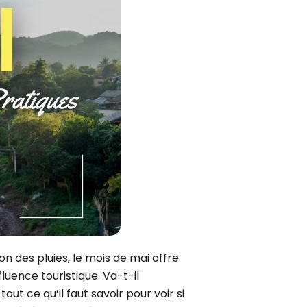
Septembre
Danang
Décembre
Ho Chi Minh-Ville
Delta du Mékong
Chau Doc
9 jours
Mui Ne Phan Thiet
12 jours
Phu Quoc
15 jours
18 jours
on des pluies, le mois de mai offre
luence touristique. Va-t-il
ut ce qu’il faut savoir pour voir si