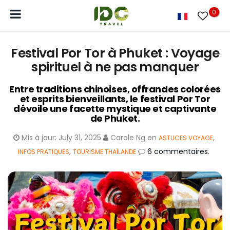
0
Festival Por Tor à Phuket : Voyage
spirituel à ne pas manquer
Entre traditions chinoises, offrandes colorées
et esprits bienveillants, le festival Por Tor
dévoile une facette mystique et captivante
de Phuket.
Mis à jour:
July 31, 2025
Carole Ng
en
,
ASTUCES VOYAGE
,
6 commentaires.
INFOS PRATIQUES
TOURISME THAÏLANDE