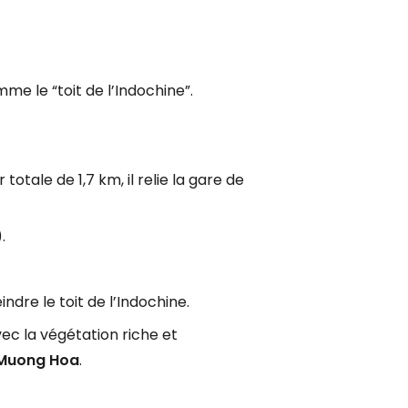
me le “toit de l’Indochine”.
tale de 1,7 km, il relie la gare de
).
dre le toit de l’Indochine.
ec la végétation riche et
 Muong Hoa
.