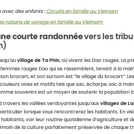
 avec des enfants :
Circuits en famille au Vietnam
es raisons de voyage en famille au Vietnam
e une courte randonnée
vers les trib
n)
usqu’au
village de Ta Phin
, où vivent les Dao rouges. La 
s femmes rouges Dao qui se rassemblent, tenant à la main 
 son brocart, et son surnom est “le village du brocart”. Le
uleurs vives et motifs tels que sac, écharpe, sac à main
omme souvenirs est un moyen de soutenir la population lo
à travers les vallées verdoyantes jusqu’aux
villages de L
ticulier lorsque vous rencontrerez les habitants. En visit
habitants, voir leur routine quotidienne d’agriculture et 
 témoin de la culture parfaitement préservée de chaque tr