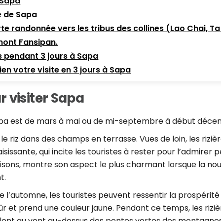
 Sapa
le de Sapa
rte randonnée vers les tribus des collines (Lao Chai, Ta
 mont Fansipan.
s pendant 3 jours à Sapa
ien votre visite en 3 jours à Sapa
 visiter Sapa
Sapa est de mars à mai ou de mi-septembre à début déce
nt le riz dans des champs en terrasse. Vues de loin, les ri
isissante, qui incite les touristes à rester pour l’admir
aisons, montre son aspect le plus charmant lorsque la n
t.
 l’automne, les touristes peuvent ressentir la prospérité 
r et prend une couleur jaune. Pendant ce temps, les rizi
olent au vent au-dessus des pentes vertes des montagn