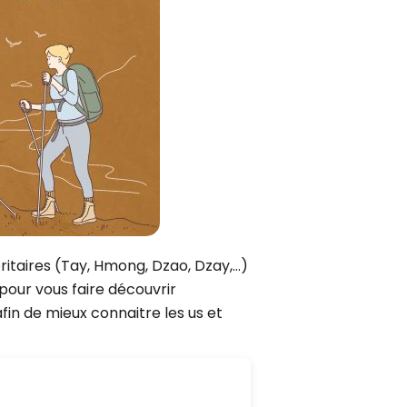
Septembre
Danang
Décembre
Ho Chi Minh-Ville
Delta du Mékong
Chau Doc
9 jours
Mui Ne Phan Thiet
12 jours
Phu Quoc
15 jours
18 jours
ritaires (Tay, Hmong, Dzao, Dzay,…)
 pour vous faire découvrir
fin de mieux connaitre les us et