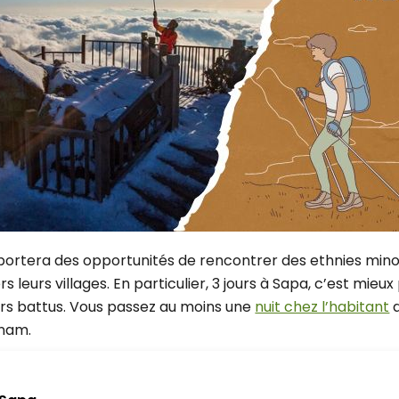
Yangon
Août
Cuc Phuong
Novembre
Hoi An
Luang Prabang
Da Lat
 VIETNAM PAR DURÉE
Marché flottant Cai Rang
8 jours
Dien Bien Phu
11 jours
Phong Nha Ke Bang
14 jours
17 jours
20 jours et plus
apportera des opportunités de rencontrer des ethnies mino
leurs villages. En particulier, 3 jours à Sapa, c’est mieux
ers battus. Vous passez au moins une
nuit chez l’habitant
a
tnam.