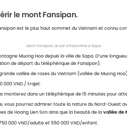
érir le mont Fansipan.
 Fansipan est le plus haut sommet du Vietnam et connu com
Mont Fansipan, le toit d’Indochine à Sapa
tagne Muong Hoa depuis la ville de Sapa. D’une longueur to
tation de départ du téléphérique de Fansipan).
us grande vallée de roses du Vietnam (vallée de Muong Hoa
0 000 VND / trajet.
us monterez dans un téléphérique de 15 minutes pour attein
ue, vous pourrez admirer toute la nature du Nord-Ouest av
nes de Hoang Lien Son ainsi que la beauté de la
vallée de
de 750 000 VND/adulte et 550 000 VND/enfant.