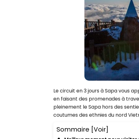
Siem Reap
Juillet
Phu Tho
Octobre
Hue
Vientiane
Cu Chi
CIRCUITS
Can Tho
7 jours
Cat Tien
10 jours
Nha Trang
13 jours
16 jours
19 jours
Le circuit en 3 jours à Sapa vous 
en faisant des promenades à travers 
pleinement le Sapa hors des senti
coutumes des ethnies du nord Vie
Sommaire
[Voir]